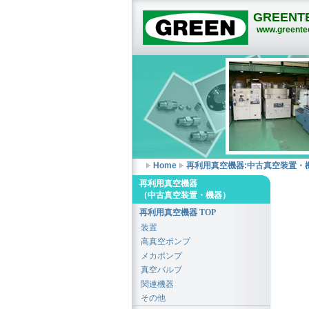
GREENTE
www.greentec
Home
再利用真空機器:中古真空装置・
再利用真空機器
（中古真空装置・機器）
再利用真空機器 TOP
装置
高真空ポンプ
メカポンプ
真空バルブ
関連機器
その他