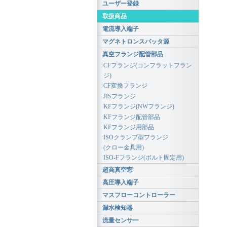
ユーザー登録
取扱商品
電流導入端子
マグネトロンスパッタ源
真空フランジ配管部品
CFフランジ(コンフラットフラン
ジ)
CF変換フランジ
JISフランジ
KFフランジ(NWフランジ)
KFフランジ配管部品
KFフランジ用部品
ISOクランプ型フランジ
(クロー金具用)
ISO-Fフランジ(ボルト固定用)
超高真空窓
高圧導入端子
マスフローコントローラー
漏水検知器
流量センサー