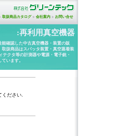
取扱商品カタログ
会社案内
お問い合せ
:再利用真空機器
性能確認した中古真空機器・装置の販
。取扱商品はスパッタ装置・真空蒸着装
ディテクタ等の計測器や電源・電子銃・
しています。
てください.