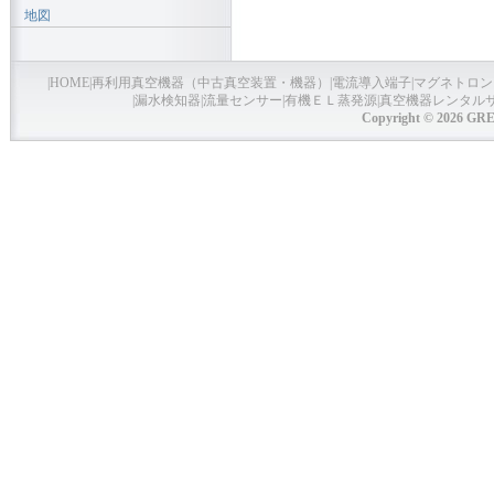
地図
|
HOME
|
再利用真空機器（中古真空装置・機器）
|
電流導入端子
|
マグネトロン
|
漏水検知器
|
流量センサー
|
有機ＥＬ蒸発源
|
真空機器レンタル
Copyright © 2026 GRE