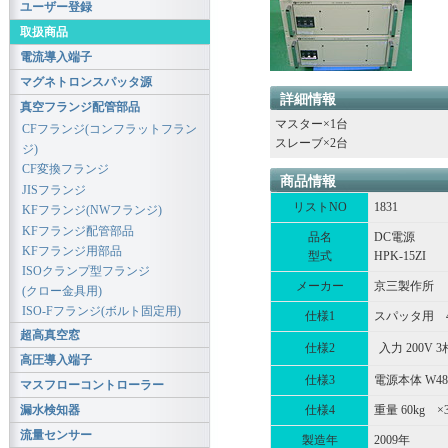
ユーザー登録
取扱商品
電流導入端子
マグネトロンスパッタ源
詳細情報
真空フランジ配管部品
マスター×1台
CFフランジ(コンフラットフラン
スレーブ×2台
ジ)
CF変換フランジ
商品情報
JISフランジ
リストNO
1831
KFフランジ(NWフランジ)
KFフランジ配管部品
品名
DC電源
KFフランジ用部品
型式
HPK-15ZI
ISOクランプ型フランジ
メーカー
京三製作所
(クロー金具用)
ISO-Fフランジ(ボルト固定用)
仕様1
スパッタ用 45K
超高真空窓
仕様2
入力 200V 3
高圧導入端子
仕様3
電源本体 W480
マスフローコントローラー
漏水検知器
仕様4
重量 60kg ×
流量センサー
製造年
2009年