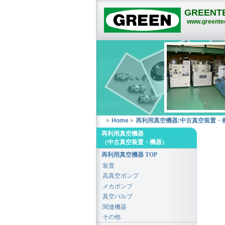
GREENTE
www.greentec
Home
再利用真空機器:中古真空装置・
再利用真空機器
（中古真空装置・機器）
再利用真空機器 TOP
装置
高真空ポンプ
メカポンプ
真空バルブ
関連機器
その他