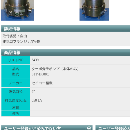
詳細情報
取付姿勢：自由
排気口フランジ：NW40
商品情報
リストNO
5439
品名
ターボ分子ポンプ（本体のみ）
型式
STP-H600C
メーカー
セイコー精機
吸気口径
6”
排気速度60Hz
650 L/s
材質
備考
ユーザー登録がお済みでない方
ユーザー登録済