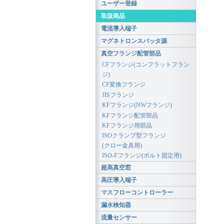
ユーザー登録
取扱商品
電流導入端子
マグネトロンスパッタ源
真空フランジ配管部品
CFフランジ(コンフラットフラン
ジ)
CF変換フランジ
JISフランジ
KFフランジ(NWフランジ)
KFフランジ配管部品
KFフランジ用部品
ISOクランプ型フランジ
(クロー金具用)
ISO-Fフランジ(ボルト固定用)
超高真空窓
高圧導入端子
マスフローコントローラー
漏水検知器
流量センサー