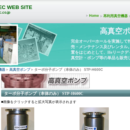
C WEB SITE
.co.jp
Home
再利用真空機器
高真空ポ
完全オーバーホールを実施して
売・メンテナンス及びレンタル
置をはじめとして、Heリーク
真空計・ポンプ等の単品も販売
機器
高真空ポンプ
ターボ分子ポンプ（本体のみ） STP-H600C
ターボ分子ポンプ（本体のみ） STP-H600C
■画像をクリックすると拡大写真が表示されます