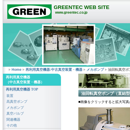
GREENTEC WEB SITE
www.greentec.co.jp
Home
再利用真空機器:中古真空装置・機器
メカポンプ
油回転真空ポン
再利用真空機器
（中古真空装置・機器）
再利用真空機器 TOP
油回転真空ポンプ（直結型）
装置
高真空ポンプ
■画像をクリックすると拡大写真
メカポンプ
真空バルブ
関連機器
その他