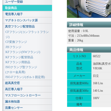
ユーザー登録
取扱商品
電流導入端子
マグネトロンスパッタ源
詳細情報
真空フランジ配管部品
使用湯量：0.9L
CFフランジ(コンフラットフラン
寸法：213x488x344hmm
ジ)
重量：26kg
CF変換フランジ
JISフランジ
商品情報
KFフランジ(NWフランジ)
リストNO
60522
KFフランジ配管部品
KFフランジ用部品
品名
油回転真空ポ
ISOクランプ型フランジ
型式
VR16K
(クロー金具用)
メーカー
日立
ISO-Fフランジ(ボルト固定用)
超高真空窓
排気速度60Hz
168 L/m
高圧導入端子
排気速度50Hz
140 L/m
マスフローコントローラー
仕様1
100V
漏水検知器
備考
流量センサー