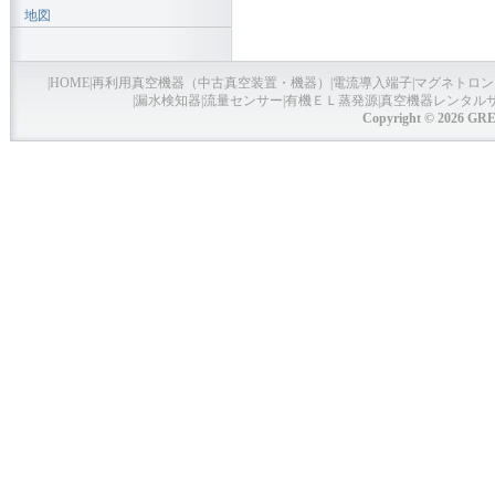
地図
|
HOME
|
再利用真空機器（中古真空装置・機器）
|
電流導入端子
|
マグネトロン
|
漏水検知器
|
流量センサー
|
有機ＥＬ蒸発源
|
真空機器レンタル
Copyright © 2026 GRE