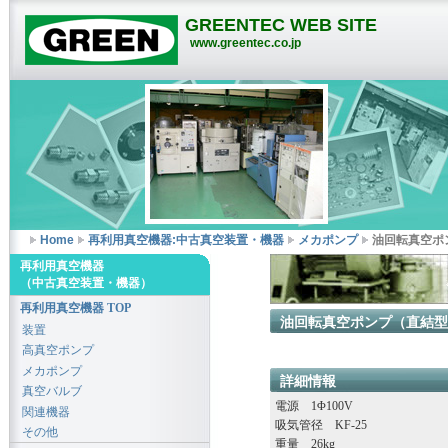
GREENTEC WEB SITE
www.greentec.co.jp
Home
再利用真空機器:中古真空装置・機器
メカポンプ
油回転真空ポン
再利用真空機器
（中古真空装置・機器）
再利用真空機器 TOP
油回転真空ポンプ（直結型） 
装置
高真空ポンプ
メカポンプ
詳細情報
真空バルブ
電源 1Φ100V
関連機器
吸気管径 KF-25
その他
重量 26kg