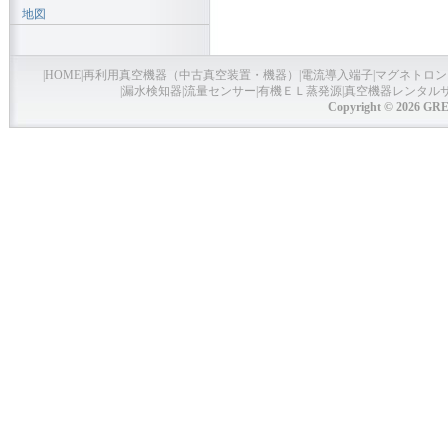
地図
|
HOME
|
再利用真空機器（中古真空装置・機器）
|
電流導入端子
|
マグネトロン
|
漏水検知器
|
流量センサー
|
有機ＥＬ蒸発源
|
真空機器レンタル
Copyright © 2026 GRE