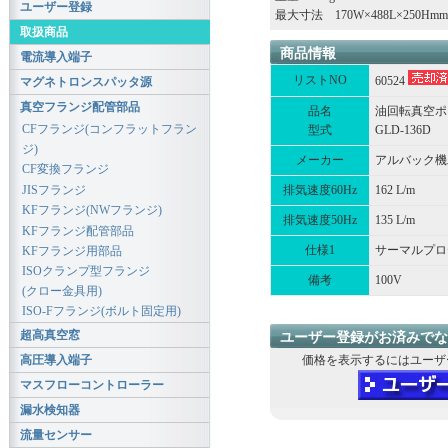
ユーザー登録
最大寸法 170W×488L×250Hmm
取扱商品
商品情報
電流導入端子
リストNO
60524
マグネトロンスパッタ源
真空フランジ配管部品
品名
油回転真空ポ
CFフランジ(コンフラットフラン
型式
GLD-136D
ジ)
メーカー
アルバック機
CF変換フランジ
JISフランジ
排気速度60Hz
162 L/m
KFフランジ(NWフランジ)
排気速度50Hz
135 L/m
KFフランジ配管部品
仕様1
サーマルプロ
KFフランジ用部品
ISOクランプ型フランジ
備考
100V
(クロー金具用)
ISO-Fフランジ(ボルト固定用)
超高真空窓
ユーザー登録がお済みでな
高圧導入端子
価格を表示するにはユーザ
マスフローコントローラー
漏水検知器
流量センサー