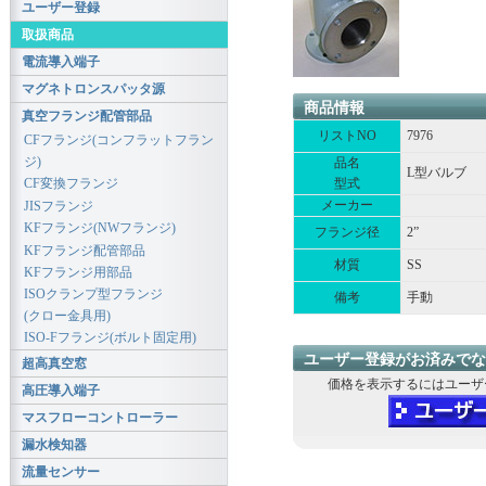
ユーザー登録
取扱商品
電流導入端子
マグネトロンスパッタ源
商品情報
真空フランジ配管部品
リストNO
7976
CFフランジ(コンフラットフラン
ジ)
品名
L型バルブ
型式
CF変換フランジ
メーカー
JISフランジ
KFフランジ(NWフランジ)
フランジ径
2”
KFフランジ配管部品
材質
SS
KFフランジ用部品
ISOクランプ型フランジ
備考
手動
(クロー金具用)
ISO-Fフランジ(ボルト固定用)
ユーザー登録がお済みでな
超高真空窓
価格を表示するにはユーザ
高圧導入端子
マスフローコントローラー
漏水検知器
流量センサー