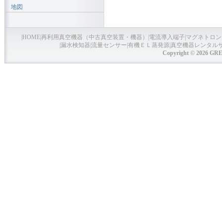
地図
|
HOME
|
再利用真空機器（中古真空装置・機器）
|
電流導入端子
|
マグネトロン
|
漏水検知器
|
流量センサー
|
有機ＥＬ蒸発源
|
真空機器レンタル
Copyright © 2026 GRE