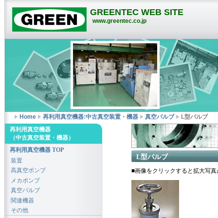
GREENTEC WEB SITE
www.greentec.co.jp
Home
再利用真空機器:中古真空装置・機器
真空バルブ
L型バルブ
再利用真空機器
（中古真空装置・機器）
再利用真空機器 TOP
L型バルブ
装置
高真空ポンプ
■画像をクリックすると拡大写真
メカポンプ
真空バルブ
関連機器
その他