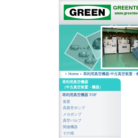
GREENTE
www.greentec
Home
再利用真空機器:中古真空装置・
再利用真空機器
（中古真空装置・機器）
再利用真空機器 TOP
装置
高真空ポンプ
メカポンプ
真空バルブ
関連機器
その他