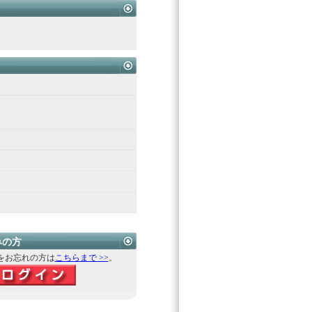
みの方
をお忘れの方は
こちらまで >>
。