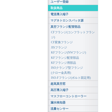
ユーザー登録
取扱商品
電流導入端子
マグネトロンスパッタ源
真空フランジ配管部品
CFフランジ(コンフラットフラン
ジ)
CF変換フランジ
JISフランジ
KFフランジ(NWフランジ)
KFフランジ配管部品
KFフランジ用部品
ISOクランプ型フランジ
(クロー金具用)
ISO-Fフランジ(ボルト固定用)
超高真空窓
高圧導入端子
マスフローコントローラー
漏水検知器
流量センサー