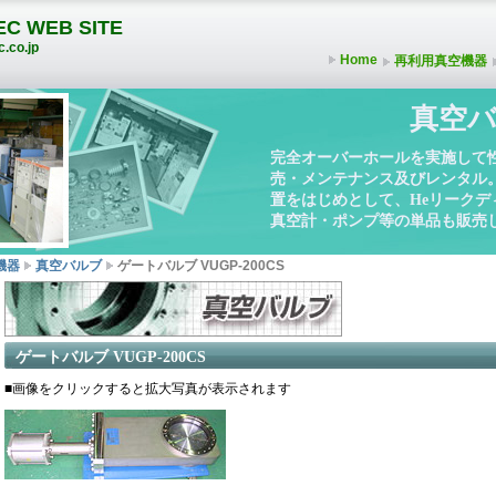
C WEB SITE
.co.jp
Home
再利用真空機器
真空バ
完全オーバーホールを実施して
売・メンテナンス及びレンタル
置をはじめとして、Heリーク
真空計・ポンプ等の単品も販売
機器
真空バルブ
ゲートバルブ VUGP-200CS
ゲートバルブ VUGP-200CS
■画像をクリックすると拡大写真が表示されます