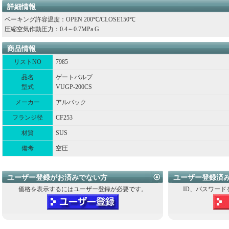
詳細情報
ベーキング許容温度：OPEN 200℃/CLOSE150℃
圧縮空気作動圧力：0.4～0.7MPa G
商品情報
リストNO
7985
品名
ゲートバルブ
型式
VUGP-200CS
メーカー
アルバック
フランジ径
CF253
材質
SUS
備考
空圧
ユーザー登録がお済みでない方
ユーザー登録済
価格を表示するにはユーザー登録が必要です。
ID、パスワード