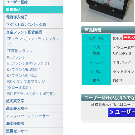
ユーザー登録
取扱商品
電流導入端子
マグネトロンスパッタ源
商品情報
真空フランジ配管部品
リストNO
80166
CFフランジ(コンフラットフラン
ジ)
品名
ピラニー真空
CF変換フランジ
型式
GP-1SRY-B
JISフランジ
メーカー
アルバック
KFフランジ(NWフランジ)
KFフランジ配管部品
仕様1
セットポイン
KFフランジ用部品
備考
PM型
ISOクランプ型フランジ
(クロー金具用)
ISO-Fフランジ(ボルト固定用)
ユーザー登録がお済みでな
超高真空窓
価格を表示するにはユーザ
高圧導入端子
マスフローコントローラー
漏水検知器
流量センサー