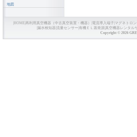
地図
|
HOME
|
再利用真空機器（中古真空装置・機器）
|
電流導入端子
|
マグネトロン
|
漏水検知器
|
流量センサー
|
有機ＥＬ蒸発源
|
真空機器レンタル
Copyright © 2026 GRE