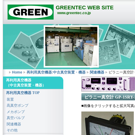
GREENTEC WEB SITE
www.greentec.co.jp
Home
再利用真空機器:中古真空装置・機器
関連機器
ピラニー真空計 G
再利用真空機器
（中古真空装置・機器）
再利用真空機器 TOP
ピラニー真空計 GP-1SRY-
装置
高真空ポンプ
■画像をクリックすると拡大写真
メカポンプ
真空バルブ
関連機器
その他