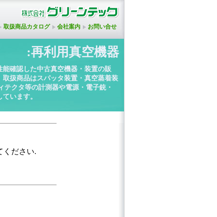
取扱商品カタログ
会社案内
お問い合せ
:再利用真空機器
性能確認した中古真空機器・装置の販
。取扱商品はスパッタ装置・真空蒸着装
ディテクタ等の計測器や電源・電子銃・
しています。
てください.