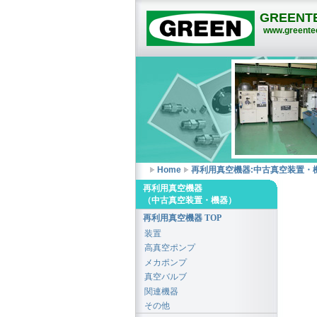
GREENTE
www.greentec
Home
再利用真空機器:中古真空装置・
再利用真空機器
（中古真空装置・機器）
再利用真空機器 TOP
装置
高真空ポンプ
メカポンプ
真空バルブ
関連機器
その他