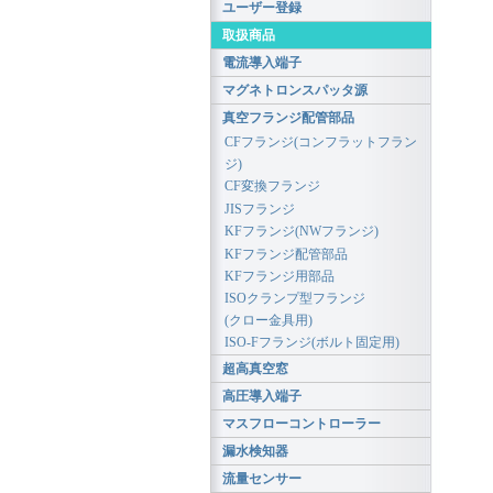
ユーザー登録
取扱商品
電流導入端子
マグネトロンスパッタ源
真空フランジ配管部品
CFフランジ(コンフラットフラン
ジ)
CF変換フランジ
JISフランジ
KFフランジ(NWフランジ)
KFフランジ配管部品
KFフランジ用部品
ISOクランプ型フランジ
(クロー金具用)
ISO-Fフランジ(ボルト固定用)
超高真空窓
高圧導入端子
マスフローコントローラー
漏水検知器
流量センサー