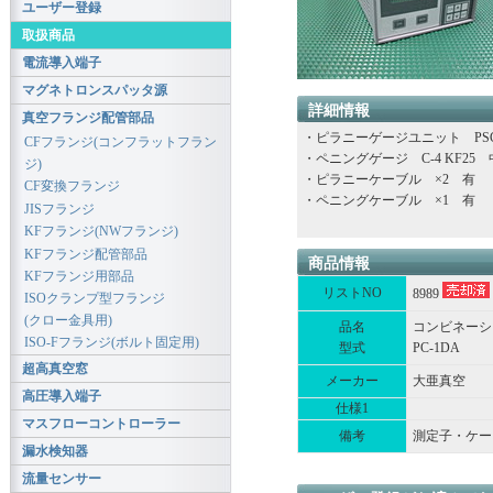
ユーザー登録
取扱商品
電流導入端子
マグネトロンスパッタ源
詳細情報
真空フランジ配管部品
・ピラニーゲージユニット PSG-
CFフランジ(コンフラットフラン
・ペニングゲージ C-4 KF25
ジ)
・ピラニーケーブル ×2 有
CF変換フランジ
・ペニングケーブル ×1 有
JISフランジ
KFフランジ(NWフランジ)
KFフランジ配管部品
商品情報
KFフランジ用部品
リストNO
8989
ISOクランプ型フランジ
(クロー金具用)
品名
コンビネーシ
ISO-Fフランジ(ボルト固定用)
型式
PC-1DA
超高真空窓
メーカー
大亜真空
高圧導入端子
仕様1
マスフローコントローラー
備考
測定子・ケー
漏水検知器
流量センサー