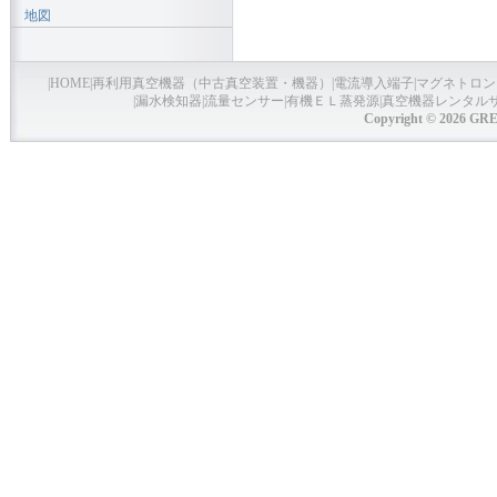
地図
|
HOME
|
再利用真空機器（中古真空装置・機器）
|
電流導入端子
|
マグネトロン
|
漏水検知器
|
流量センサー
|
有機ＥＬ蒸発源
|
真空機器レンタル
Copyright © 2026 GRE