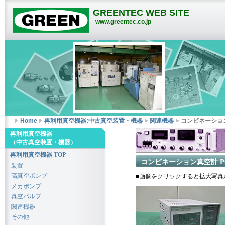
GREENTEC WEB SITE
www.greentec.co.jp
Home
再利用真空機器:中古真空装置・機器
関連機器
コンビネーション
再利用真空機器
（中古真空装置・機器）
再利用真空機器 TOP
コンビネーション真空計 PC
装置
高真空ポンプ
■画像をクリックすると拡大写真
メカポンプ
真空バルブ
関連機器
その他