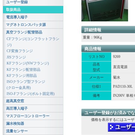
ユーザー登録
取扱商品
電流導入端子
マグネトロンスパッタ源
詳細情報
真空フランジ配管部品
重量：96Kg
CFフランジ(コンフラットフラン
ジ)
商品情報
CF変換フランジ
リストNO
9269
JISフランジ
KFフランジ(NWフランジ)
品名
直流電源
KFフランジ配管部品
型式
KFフランジ用部品
メーカー
菊水
ISOクランプ型フランジ
仕様1
PAD110-30L
(クロー金具用)
ISO-Fフランジ(ボルト固定用)
備考
IN200V 単相 
超高真空窓
高圧導入端子
ユーザー登録がお済みでな
マスフローコントローラー
価格を表示するにはユーザ
漏水検知器
流量センサー