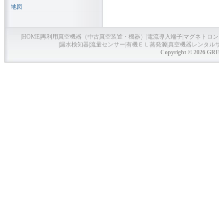
地図
|
HOME
|
再利用真空機器（中古真空装置・機器）
|
電流導入端子
|
マグネトロン
|
漏水検知器
|
流量センサー
|
有機ＥＬ蒸発源
|
真空機器レンタル
Copyright © 2026 GRE