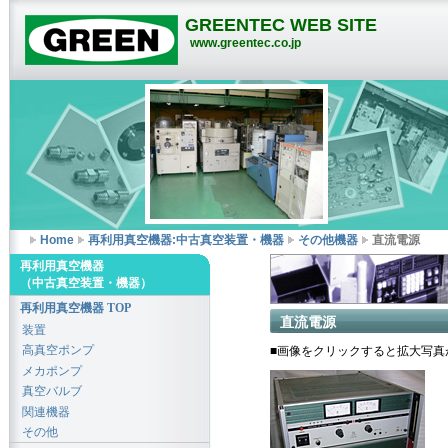
GREENTEC WEB SITE
www.greentec.co.jp
Home
再利用真空機器:中古真空装置・機器
その他機器
直流電源
再利用真空機器
（中古真空装置・機器）
再利用真空機器 TOP
直流電源
装置
高真空ポンプ
■画像をクリックすると拡大写真
メカポンプ
真空バルブ
関連機器
その他