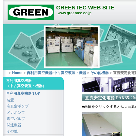
GREENTEC WEB SITE
www.greentec.co.jp
Home
再利用真空機器:中古真空装置・機器
その他機器
直流安定化電源 
再利用真空機器
（中古真空装置・機器）
再利用真空機器 TOP
直流安定化電源 PAK35-20
装置
高真空ポンプ
■画像をクリックすると拡大写真
メカポンプ
真空バルブ
関連機器
その他