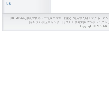
地図
|
HOME
|
再利用真空機器（中古真空装置・機器）
|
電流導入端子
|
マグネトロン
|
漏水検知器
|
流量センサー
|
有機ＥＬ蒸発源
|
真空機器レンタル
Copyright © 2026 GRE