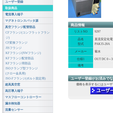
ユーザー登録
取扱商品
電流導入端子
マグネトロンスパッタ源
商品情報
真空フランジ配管部品
リストNO
9297
CFフランジ(コンフラットフラン
ジ)
品名
直流安定化電
CF変換フランジ
型式
PAK35-20A
JISフランジ
メーカー
菊水
KFフランジ(NWフランジ)
KFフランジ配管部品
仕様1
OUT DC 0～3
KFフランジ用部品
備考
ISOクランプ型フランジ
(クロー金具用)
ユーザー登録がお済みでな
ISO-Fフランジ(ボルト固定用)
価格を表示するにはユーザ
超高真空窓
高圧導入端子
マスフローコントローラー
漏水検知器
流量センサー