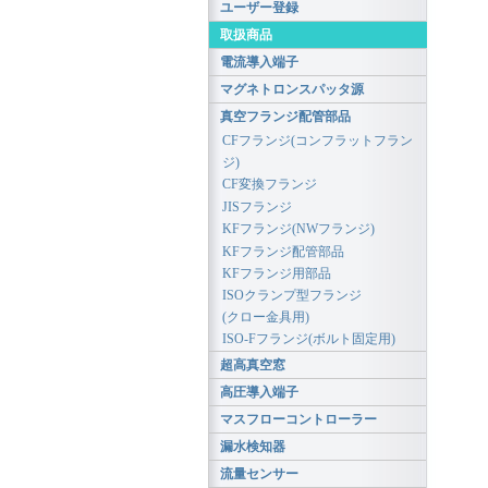
ユーザー登録
取扱商品
電流導入端子
マグネトロンスパッタ源
真空フランジ配管部品
CFフランジ(コンフラットフラン
ジ)
CF変換フランジ
JISフランジ
KFフランジ(NWフランジ)
KFフランジ配管部品
KFフランジ用部品
ISOクランプ型フランジ
(クロー金具用)
ISO-Fフランジ(ボルト固定用)
超高真空窓
高圧導入端子
マスフローコントローラー
漏水検知器
流量センサー