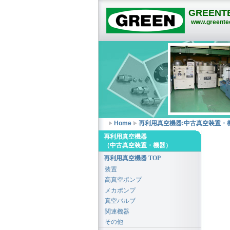
GREENTE
www.greentec
Home
再利用真空機器:中古真空装置・
再利用真空機器
（中古真空装置・機器）
再利用真空機器 TOP
装置
高真空ポンプ
メカポンプ
真空バルブ
関連機器
その他