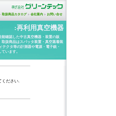
取扱商品カタログ
会社案内
お問い合せ
:再利用真空機器
性能確認した中古真空機器・装置の販
。取扱商品はスパッタ装置・真空蒸着装
ディテクタ等の計測器や電源・電子銃・
しています。
てください.