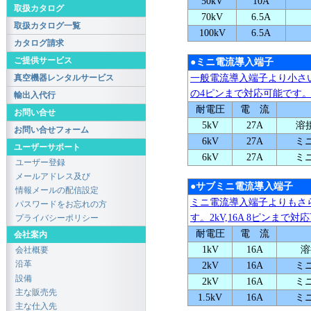
50kV
10A
取扱カタログ
70kV
6.5A
取扱カタログ一覧
100kV
6.5A
カタログ請求
ご提供サービス
●ミニ電流導入端子
真空機器レンタルサービス
一般電流導入端子より小さい端
の4ピンまで対応可能です
輸出入代行
耐電圧
電 流
お問い合せ
5kV
27A
溶接
お問い合せフォーム
6kV
27A
ミ
ユーザーサポート
6kV
27A
ミ
ユーザー登録
メールアドレス及び
●サブミニ電流導入端子
情報メールの配信設定
ミニ電流導入端子よりもさ
パスワードをお忘れの方
す。2kV,16A 8ピンまで
プライバシーポリシー
耐電圧
電 流
会社案内
1kV
16A
溶
会社概要
沿革
2kV
16A
ミ
設備
2kV
16A
ミ
主な販売先
1.5kV
16A
ミ
主な仕入先