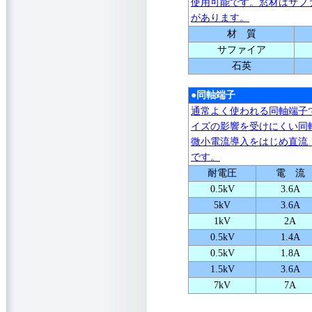
使用可能です。窓材はサフ
があります。
材 質
サファイア
石英
●同軸端子
通常よく使われる同軸端子
イズの影響を受けにくい同
微小電流導入をはじめ直流
です。
耐電圧
電 流
0.5kV
3.6A
5kV
3.6A
1kV
2A
0.5kV
1.4A
0.5kV
1.8A
1.5kV
3.6A
7kV
7A