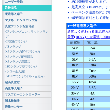
約1800種類があります。
ユーザー登録
超高真空（10-8Pa台）
取扱商品
ベーキング温度450℃（常
電流導入端子
端子類は原則として即納
マグネトロンスパッタ源
●一般電流導入端子
真空フランジ配管部品
通常よく使われる電流導入
CFフランジ(コンフラットフラン
ジ)
電圧(100kV)・大電流(10
CF変換フランジ
耐電圧
電 流
JISフランジ
5kV
55A
KFフランジ(NWフランジ)
5kV
28A
KFフランジ配管部品
5kV
3.6A
KFフランジ用部品
8kV
330A
ISOクランプ型フランジ
8kV
Tube
(クロー金具用)
8kV
800A
ISO-Fフランジ(ボルト固定用)
12kV
185A
超高真空窓
20kV
3.6A
高圧導入端子
30kV
4A
マスフローコントローラー
30kV
4A
漏水検知器
40kV
10A
流量センサー