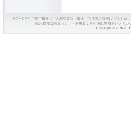
|
HOME
|
再利用真空機器（中古真空装置・機器）
|
電流導入端子
|
マグネトロン
|
漏水検知器
|
流量センサー
|
有機ＥＬ蒸発源
|
真空機器レンタル
Copyright © 2026 GRE