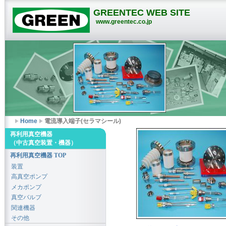
GREENTEC WEB SITE
www.greentec.co.jp
Home
電流導入端子(セラマシール)
再利用真空機器
（中古真空装置・機器）
再利用真空機器 TOP
装置
高真空ポンプ
メカポンプ
真空バルブ
関連機器
その他