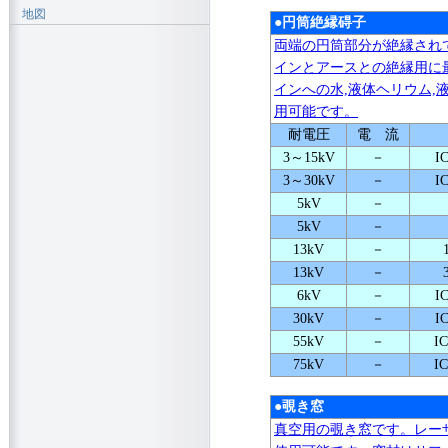
地図
●円筒絶縁碍子
両端の円筒部分が絶縁され
インとアースとの絶縁用に
インへの水,液体ヘリウム,
用可能です。
耐電圧
電 流
3～15kV
－
I
3～30kV
－
I
5kV
－
5kV
－
13kV
－
13kV
－
6kV
－
I
30kV
－
I
55kV
－
I
75kV
－
I
●覗き窓
真空用の覗き窓です。レー