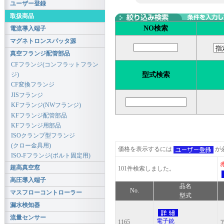
ユーザー登録
取扱商品
NO検索
電流導入端子
マグネトロンスパッタ源
真空フランジ配管部品
CFフランジ(コンフラットフラン
型式検索
ジ)
CF変換フランジ
JISフランジ
KFフランジ(NWフランジ)
KFフランジ配管部品
KFフランジ用部品
ISOクランプ型フランジ
(クロー金具用)
価格を表示するには
が
ISO-Fフランジ(ボルト固定用)
超高真空窓
101件検索しました。
高圧導入端子
品名
No.
マスフローコントローラー
型式
漏水検知器
流量センサー
電子銃
1165