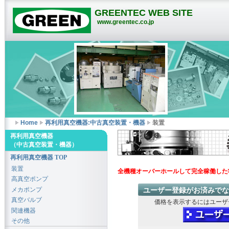
GREENTEC WEB SITE
www.greentec.co.jp
Home
再利用真空機器:中古真空装置・機器
装置
再利用真空機器
（中古真空装置・機器）
再利用真空機器 TOP
装置
全機種オーバーホールして完全稼働した
高真空ポンプ
メカポンプ
ユーザー登録がお済みでな
真空バルブ
価格を表示するにはユーザ
関連機器
その他