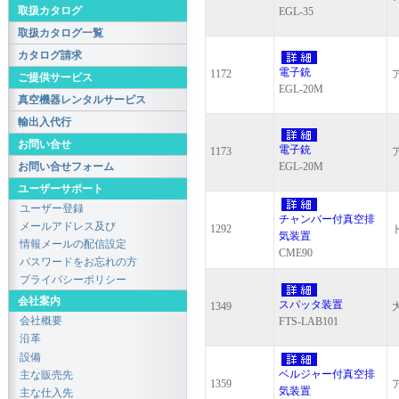
取扱カタログ
EGL-35
取扱カタログ一覧
カタログ請求
電子銃
1172
ご提供サービス
EGL-20M
真空機器レンタルサービス
輸出入代行
お問い合せ
電子銃
1173
お問い合せフォーム
EGL-20M
ユーザーサポート
ユーザー登録
チャンバー付真空排
メールアドレス及び
1292
気装置
情報メールの配信設定
CME90
パスワードをお忘れの方
プライバシーポリシー
会社案内
スパッタ装置
1349
会社概要
FTS-LAB101
沿革
設備
ベルジャー付真空排
主な販売先
1359
気装置
主な仕入先