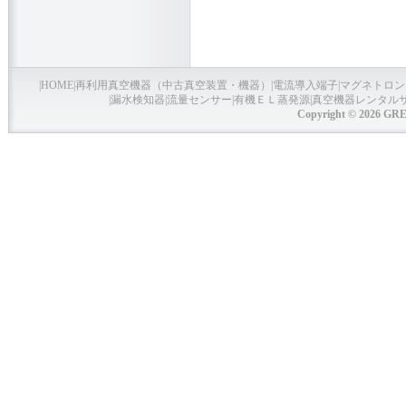
|
HOME
|
再利用真空機器（中古真空装置・機器）
|
電流導入端子
|
マグネトロン
|
漏水検知器
|
流量センサー
|
有機ＥＬ蒸発源
|
真空機器レンタル
Copyright © 2026 GRE