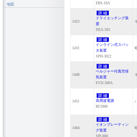
EBS-10A
地図
ドライエッチング装
1423
置
DEA-503
インライン式スパッ
1431
タ装置
SPH-3022
ベルジャー付真空排
1448
気装置
EVD-500A
高周波電源
1451
RF2000
イオンプレーティン
1464
グ装置
SIP-800