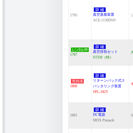
真空蒸着装置
1795
ACE-1150DSN
真空排気セット
1797
ST350（特）
リターンバック式ス
1800
パッタリング装置
SPL-342V
DC電源
1801
A
MDX Pinnacle