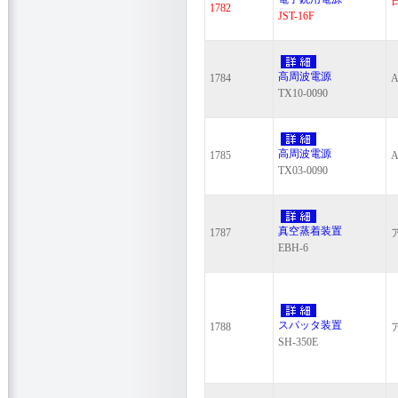
1782
JST-16F
高周波電源
1784
A
TX10-0090
高周波電源
1785
A
TX03-0090
真空蒸着装置
1787
EBH-6
スパッタ装置
1788
SH-350E