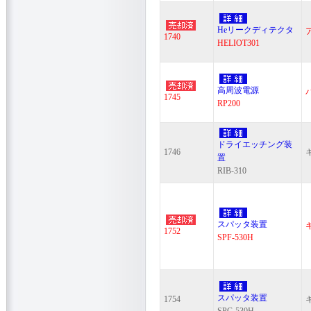
Heリークディテクタ
1740
HELIOT301
高周波電源
1745
RP200
ドライエッチング装
1746
置
RIB-310
スパッタ装置
1752
SPF-530H
スパッタ装置
1754