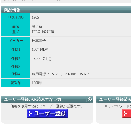
商品情報
リストNO
1805
品名
電子銃
型式
JEBG-102UH0
メーカー
日本電子
仕様1
180° 10kW
仕様2
ルツボ24点
仕様3
仕様4
適用電源 ：JST-3F、JST-10F、JST-16F
製造年
1998年
ユーザー登録がお済みでない方
ユーザー登録済
価格を表示するにはユーザー登録が必要です。
ID、パスワード