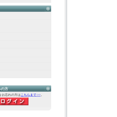
みの方
をお忘れの方は
こちらまで >>
。