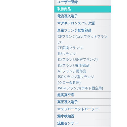
ユーザー登録
取扱商品
電流導入端子
マグネトロンスパッタ源
真空フランジ配管部品
CFフランジ(コンフラットフラン
ジ)
CF変換フランジ
JISフランジ
KFフランジ(NWフランジ)
KFフランジ配管部品
KFフランジ用部品
ISOクランプ型フランジ
(クロー金具用)
ISO-Fフランジ(ボルト固定用)
超高真空窓
高圧導入端子
マスフローコントローラー
漏水検知器
流量センサー