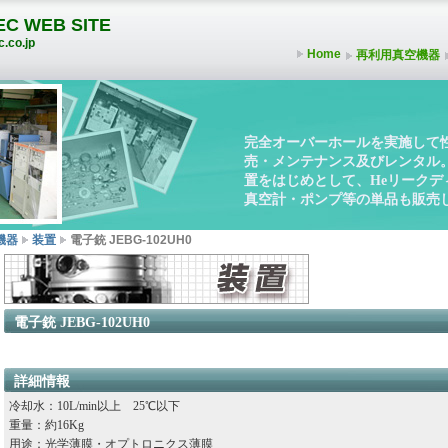
C WEB SITE
.co.jp
Home
再利用真空機器
完全オーバーホールを実施して
売・メンテナンス及びレンタル
置をはじめとして、Heリーク
真空計・ポンプ等の単品も販売
機器
装置
電子銃 JEBG-102UH0
電子銃 JEBG-102UH0
詳細情報
冷却水：10L/min以上 25℃以下
重量：約16Kg
用途：光学薄膜・オプトロニクス薄膜