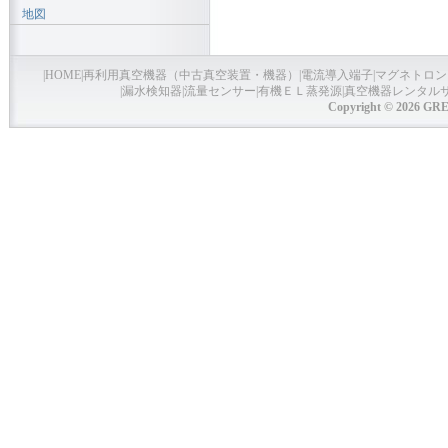
地図
|
HOME
|
再利用真空機器（中古真空装置・機器）
|
電流導入端子
|
マグネトロン
|
漏水検知器
|
流量センサー
|
有機ＥＬ蒸発源
|
真空機器レンタル
Copyright © 2026 GRE