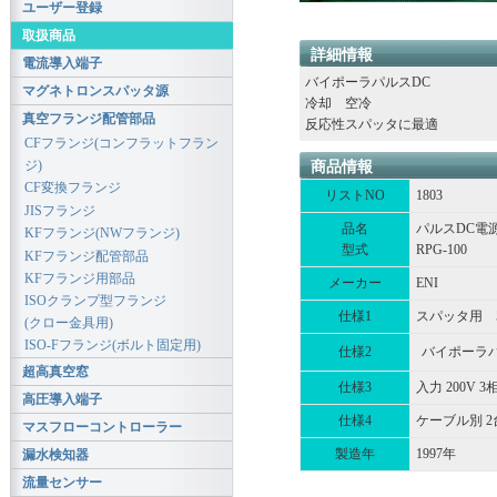
ユーザー登録
取扱商品
詳細情報
電流導入端子
バイポーラパルスDC
マグネトロンスパッタ源
冷却 空冷
真空フランジ配管部品
反応性スパッタに最適
CFフランジ(コンフラットフラン
ジ)
商品情報
CF変換フランジ
リストNO
1803
JISフランジ
品名
パルスDC電
KFフランジ(NWフランジ)
型式
RPG-100
KFフランジ配管部品
KFフランジ用部品
メーカー
ENI
ISOクランプ型フランジ
仕様1
スパッタ用 50
(クロー金具用)
ISO-Fフランジ(ボルト固定用)
仕様2
バイポーラパ
超高真空窓
仕様3
入力 200V 3
高圧導入端子
仕様4
ケーブル別 2
マスフローコントローラー
製造年
1997年
漏水検知器
流量センサー