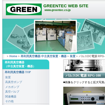
GREENTEC WEB SITE
www.greentec.co.jp
Home
再利用真空機器:中古真空装置・機器
装置
パルスDC電源 RPG-
再利用真空機器
（中古真空装置・機器）
再利用真空機器 TOP
パルスDC電源 RPG-100
装置
高真空ポンプ
■画像をクリックすると拡大写真
メカポンプ
真空バルブ
関連機器
その他