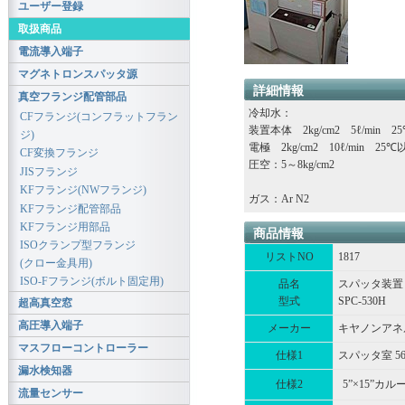
ユーザー登録
取扱商品
電流導入端子
マグネトロンスパッタ源
詳細情報
真空フランジ配管部品
冷却水：
CFフランジ(コンフラットフラン
装置本体 2kg/cm2 5ℓ/min 
ジ)
電極 2kg/cm2 10ℓ/min 25℃
CF変換フランジ
圧空：5～8kg/cm2
JISフランジ
KFフランジ(NWフランジ)
ガス：Ar N2
KFフランジ配管部品
KFフランジ用部品
商品情報
ISOクランプ型フランジ
リストNO
1817
(クロー金具用)
ISO-Fフランジ(ボルト固定用)
品名
スパッタ装置
型式
SPC-530H
超高真空窓
高圧導入端子
メーカー
キヤノンアネ
マスフローコントローラー
仕様1
スパッタ室 560
漏水検知器
仕様2
5”×15”カ
流量センサー