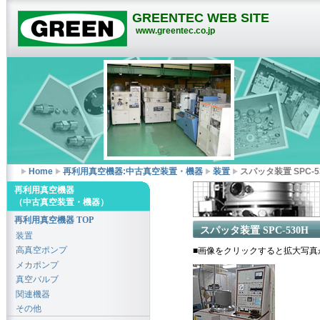
GREENTEC WEB SITE
www.greentec.co.jp
Home
再利用真空機器:中古真空装置・機器
装置
スパッタ装置 SPC-5
再利用真空機器
（中古真空装置・機器）
再利用真空機器 TOP
スパッタ装置 SPC-530H
装置
高真空ポンプ
■画像をクリックすると拡大写真
メカポンプ
真空バルブ
関連機器
その他