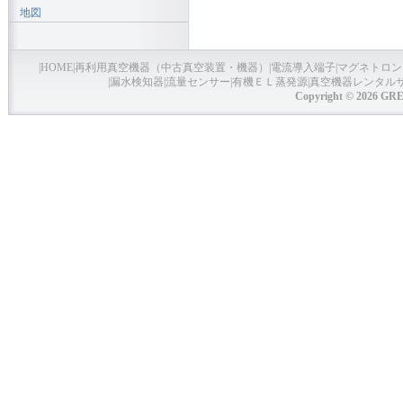
地図
|
HOME
|
再利用真空機器（中古真空装置・機器）
|
電流導入端子
|
マグネトロン
|
漏水検知器
|
流量センサー
|
有機ＥＬ蒸発源
|
真空機器レンタル
Copyright © 2026 GRE