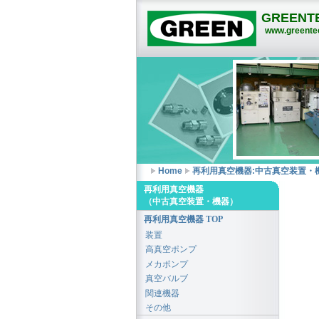
GREENTE
www.greentec
Home
再利用真空機器:中古真空装置・
再利用真空機器
（中古真空装置・機器）
再利用真空機器 TOP
装置
高真空ポンプ
メカポンプ
真空バルブ
関連機器
その他