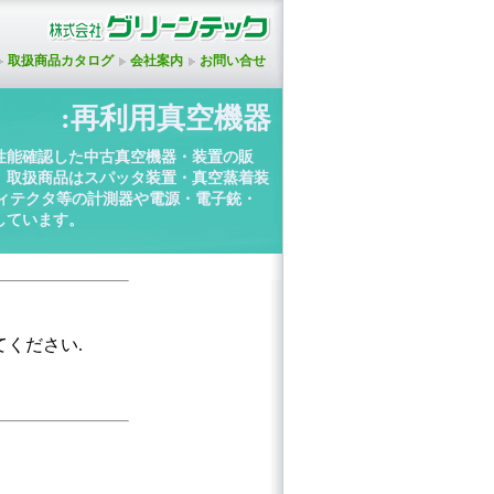
取扱商品カタログ
会社案内
お問い合せ
:再利用真空機器
性能確認した中古真空機器・装置の販
。取扱商品はスパッタ装置・真空蒸着装
ディテクタ等の計測器や電源・電子銃・
しています。
てください.