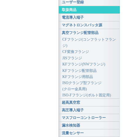
ユーザー登録
取扱商品
電流導入端子
マグネトロンスパッタ源
真空フランジ配管部品
CFフランジ(コンフラットフラン
ジ)
CF変換フランジ
JISフランジ
KFフランジ(NWフランジ)
KFフランジ配管部品
KFフランジ用部品
ISOクランプ型フランジ
(クロー金具用)
ISO-Fフランジ(ボルト固定用)
超高真空窓
高圧導入端子
マスフローコントローラー
漏水検知器
流量センサー