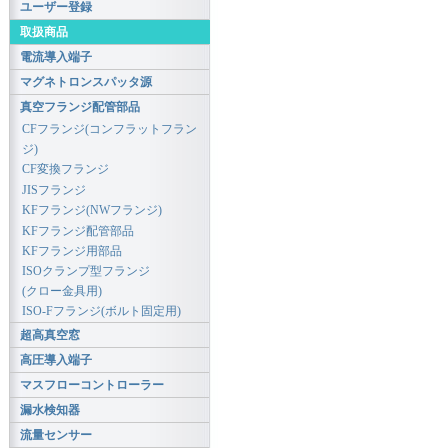
ユーザー登録
取扱商品
電流導入端子
マグネトロンスパッタ源
真空フランジ配管部品
CFフランジ(コンフラットフラン
ジ)
CF変換フランジ
JISフランジ
KFフランジ(NWフランジ)
KFフランジ配管部品
KFフランジ用部品
ISOクランプ型フランジ
(クロー金具用)
ISO-Fフランジ(ボルト固定用)
超高真空窓
高圧導入端子
マスフローコントローラー
漏水検知器
流量センサー