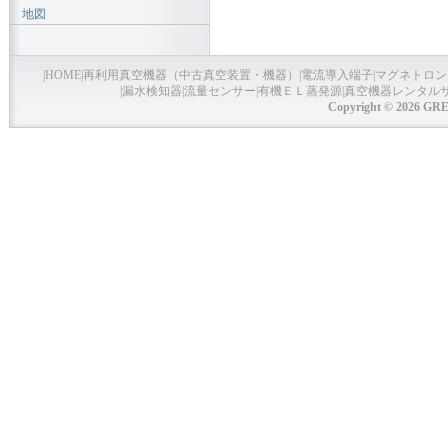
地図
|
HOME
|
再利用真空機器（中古真空装置・機器）
|
電流導入端子
|
マグネトロン
|
漏水検知器
|
流量センサー
|
有機ＥＬ蒸発源
|
真空機器レンタル
Copyright © 2026 GRE