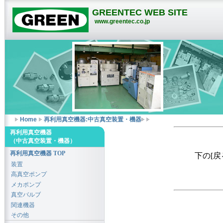
GREENTEC WEB SITE
www.greentec.co.jp
Home
再利用真空機器:中古真空装置・機器
再利用真空機器
（中古真空装置・機器）
再利用真空機器 TOP
下の[
装置
高真空ポンプ
メカポンプ
真空バルブ
関連機器
その他