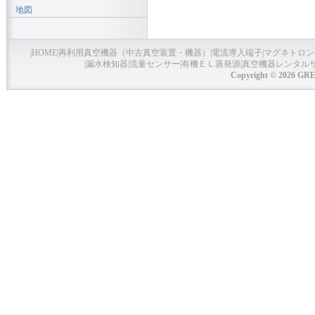
地図
|
HOME
|
再利用真空機器（中古真空装置・機器）
|
電流導入端子
|
マグネトロン
|
漏水検知器
|
流量センサー
|
有機ＥＬ蒸発源
|
真空機器レンタル
Copyright © 2026 GRE