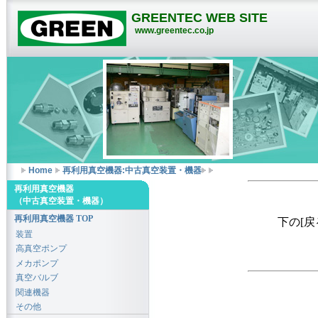
GREENTEC WEB SITE
www.greentec.co.jp
Home
再利用真空機器:中古真空装置・機器
再利用真空機器
（中古真空装置・機器）
再利用真空機器 TOP
下の[
装置
高真空ポンプ
メカポンプ
真空バルブ
関連機器
その他