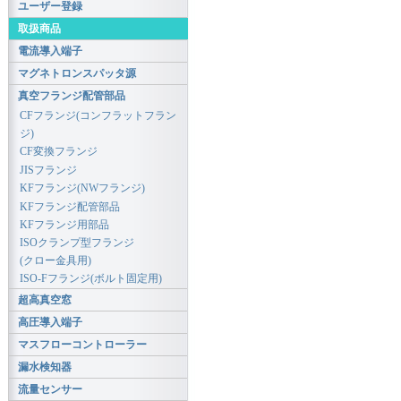
ユーザー登録
取扱商品
電流導入端子
マグネトロンスパッタ源
真空フランジ配管部品
CFフランジ(コンフラットフラン
ジ)
CF変換フランジ
JISフランジ
KFフランジ(NWフランジ)
KFフランジ配管部品
KFフランジ用部品
ISOクランプ型フランジ
(クロー金具用)
ISO-Fフランジ(ボルト固定用)
超高真空窓
高圧導入端子
マスフローコントローラー
漏水検知器
流量センサー