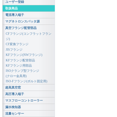
ユーザー登録
取扱商品
電流導入端子
マグネトロンスパッタ源
真空フランジ配管部品
CFフランジ(コンフラットフラン
ジ)
CF変換フランジ
JISフランジ
KFフランジ(NWフランジ)
KFフランジ配管部品
KFフランジ用部品
ISOクランプ型フランジ
(クロー金具用)
ISO-Fフランジ(ボルト固定用)
超高真空窓
高圧導入端子
マスフローコントローラー
漏水検知器
流量センサー