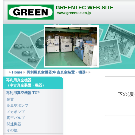
GREENTEC WEB SITE
www.greentec.co.jp
Home
再利用真空機器:中古真空装置・機器
再利用真空機器
（中古真空装置・機器）
再利用真空機器 TOP
下の[
装置
高真空ポンプ
メカポンプ
真空バルブ
関連機器
その他