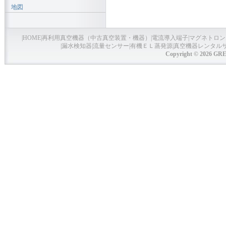
地図
|
HOME
|
再利用真空機器（中古真空装置・機器）
|
電流導入端子
|
マグネトロン
|
漏水検知器
|
流量センサー
|
有機ＥＬ蒸発源
|
真空機器レンタル
Copyright © 2026 GRE