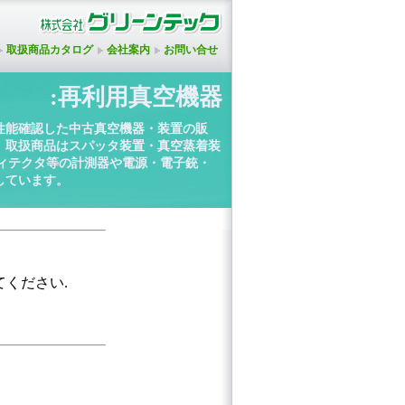
取扱商品カタログ
会社案内
お問い合せ
:再利用真空機器
性能確認した中古真空機器・装置の販
。取扱商品はスパッタ装置・真空蒸着装
ディテクタ等の計測器や電源・電子銃・
しています。
てください.