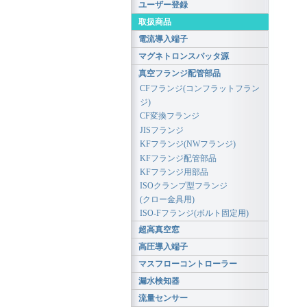
ユーザー登録
取扱商品
電流導入端子
マグネトロンスパッタ源
真空フランジ配管部品
CFフランジ(コンフラットフラン
ジ)
CF変換フランジ
JISフランジ
KFフランジ(NWフランジ)
KFフランジ配管部品
KFフランジ用部品
ISOクランプ型フランジ
(クロー金具用)
ISO-Fフランジ(ボルト固定用)
超高真空窓
高圧導入端子
マスフローコントローラー
漏水検知器
流量センサー