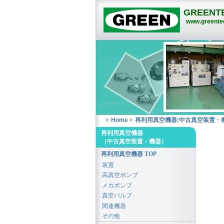
GREENTE
www.greentec
Home
再利用真空機器:中古真空装置・
再利用真空機器
（中古真空装置・機器）
再利用真空機器 TOP
装置
高真空ポンプ
メカポンプ
真空バルブ
関連機器
その他