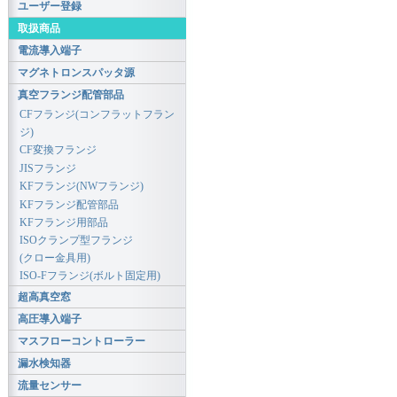
ユーザー登録
取扱商品
電流導入端子
マグネトロンスパッタ源
真空フランジ配管部品
CFフランジ(コンフラットフラン
ジ)
CF変換フランジ
JISフランジ
KFフランジ(NWフランジ)
KFフランジ配管部品
KFフランジ用部品
ISOクランプ型フランジ
(クロー金具用)
ISO-Fフランジ(ボルト固定用)
超高真空窓
高圧導入端子
マスフローコントローラー
漏水検知器
流量センサー