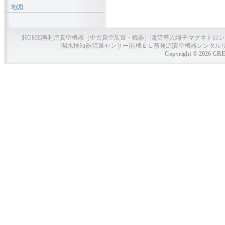
地図
|
HOME
|
再利用真空機器（中古真空装置・機器）
|
電流導入端子
|
マグネトロン
|
漏水検知器
|
流量センサー
|
有機ＥＬ蒸発源
|
真空機器レンタル
Copyright © 2026 GRE