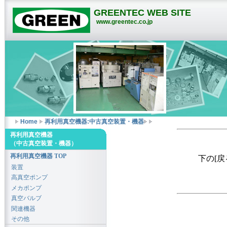
GREENTEC WEB SITE
www.greentec.co.jp
Home
再利用真空機器:中古真空装置・機器
再利用真空機器
（中古真空装置・機器）
再利用真空機器 TOP
下の[
装置
高真空ポンプ
メカポンプ
真空バルブ
関連機器
その他