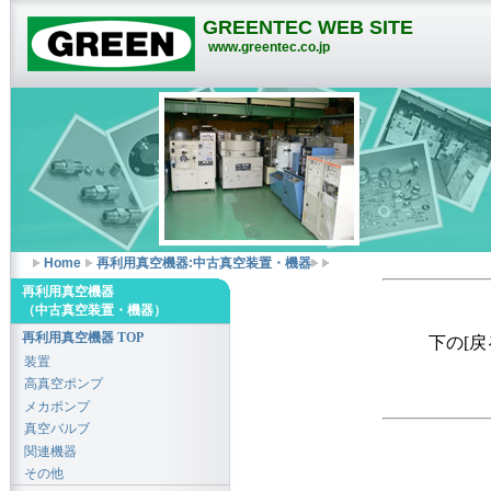
GREENTEC WEB SITE
www.greentec.co.jp
Home
再利用真空機器:中古真空装置・機器
再利用真空機器
（中古真空装置・機器）
再利用真空機器 TOP
下の[
装置
高真空ポンプ
メカポンプ
真空バルブ
関連機器
その他