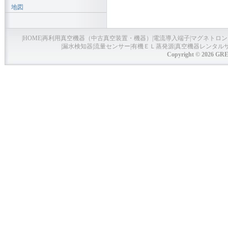
地図
|
HOME
|
再利用真空機器（中古真空装置・機器）
|
電流導入端子
|
マグネトロン
|
漏水検知器
|
流量センサー
|
有機ＥＬ蒸発源
|
真空機器レンタル
Copyright © 2026 GRE