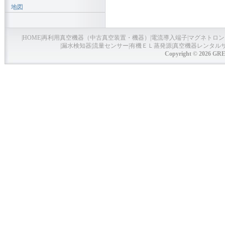
地図
|
HOME
|
再利用真空機器（中古真空装置・機器）
|
電流導入端子
|
マグネトロン
|
漏水検知器
|
流量センサー
|
有機ＥＬ蒸発源
|
真空機器レンタル
Copyright © 2026 GRE