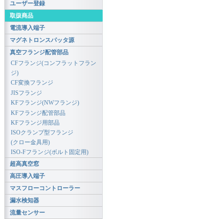
ユーザー登録
取扱商品
電流導入端子
マグネトロンスパッタ源
真空フランジ配管部品
CFフランジ(コンフラットフラン
ジ)
CF変換フランジ
JISフランジ
KFフランジ(NWフランジ)
KFフランジ配管部品
KFフランジ用部品
ISOクランプ型フランジ
(クロー金具用)
ISO-Fフランジ(ボルト固定用)
超高真空窓
高圧導入端子
マスフローコントローラー
漏水検知器
流量センサー