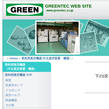
GREENTEC WEB SITE
www.greentec.co.jp
Home
再利用真空機器:中古真空装置・機器
再利用真空機器
（中古真空装置・機器）
再利用真空機器 TOP
下の[
装置
高真空ポンプ
メカポンプ
真空バルブ
関連機器
その他