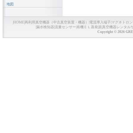
地図
|
HOME
|
再利用真空機器（中古真空装置・機器）
|
電流導入端子
|
マグネトロン
|
漏水検知器
|
流量センサー
|
有機ＥＬ蒸発源
|
真空機器レンタル
Copyright © 2026 GRE