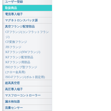
ユーザー登録
取扱商品
電流導入端子
マグネトロンスパッタ源
真空フランジ配管部品
CFフランジ(コンフラットフラン
ジ)
CF変換フランジ
JISフランジ
KFフランジ(NWフランジ)
KFフランジ配管部品
KFフランジ用部品
ISOクランプ型フランジ
(クロー金具用)
ISO-Fフランジ(ボルト固定用)
超高真空窓
高圧導入端子
マスフローコントローラー
漏水検知器
流量センサー