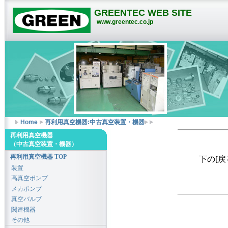
GREENTEC WEB SITE
www.greentec.co.jp
Home
再利用真空機器:中古真空装置・機器
再利用真空機器
（中古真空装置・機器）
再利用真空機器 TOP
下の[
装置
高真空ポンプ
メカポンプ
真空バルブ
関連機器
その他