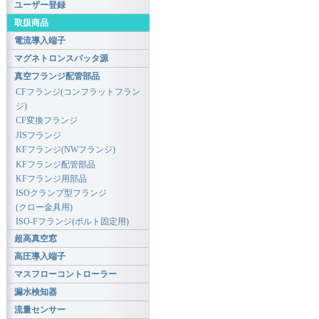
ユーザー登録
取扱商品
電流導入端子
マグネトロンスパッタ源
真空フランジ配管部品
CFフランジ(コンフラットフラン
ジ)
CF変換フランジ
JISフランジ
KFフランジ(NWフランジ)
KFフランジ配管部品
KFフランジ用部品
ISOクランプ型フランジ
(クロー金具用)
ISO-Fフランジ(ボルト固定用)
超高真空窓
高圧導入端子
マスフローコントローラー
漏水検知器
流量センサー