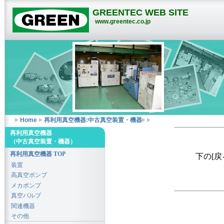
GREENTEC WEB SITE
www.greentec.co.jp
Home
再利用真空機器:中古真空装置・機器
再利用真空機器
（中古真空装置・機器）
再利用真空機器 TOP
下の[
装置
高真空ポンプ
メカポンプ
真空バルブ
関連機器
その他