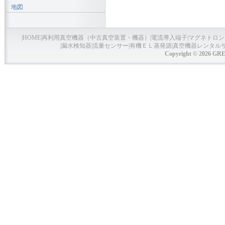
地図
|
HOME
|
再利用真空機器（中古真空装置・機器）
|
電流導入端子
|
マグネトロン
|
漏水検知器
|
流量センサー
|
有機ＥＬ蒸発源
|
真空機器レンタル
Copyright © 2026 GRE