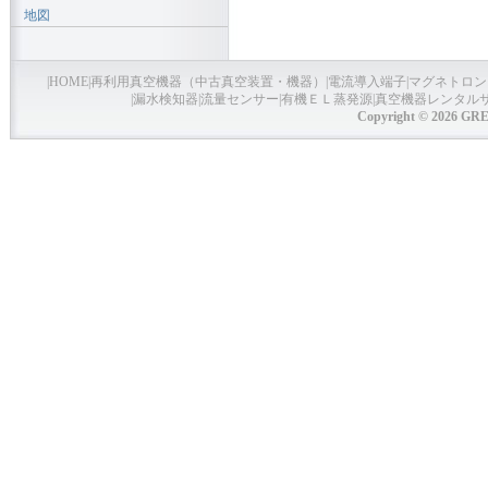
地図
|
HOME
|
再利用真空機器（中古真空装置・機器）
|
電流導入端子
|
マグネトロン
|
漏水検知器
|
流量センサー
|
有機ＥＬ蒸発源
|
真空機器レンタル
Copyright © 2026 GRE