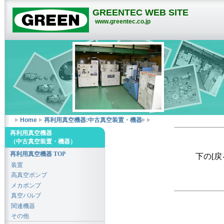
GREENTEC WEB SITE
www.greentec.co.jp
Home
再利用真空機器:中古真空装置・機器
再利用真空機器
（中古真空装置・機器）
再利用真空機器 TOP
下の[
装置
高真空ポンプ
メカポンプ
真空バルブ
関連機器
その他