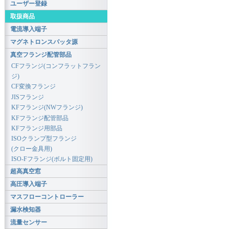
ユーザー登録
取扱商品
電流導入端子
マグネトロンスパッタ源
真空フランジ配管部品
CFフランジ(コンフラットフラン
ジ)
CF変換フランジ
JISフランジ
KFフランジ(NWフランジ)
KFフランジ配管部品
KFフランジ用部品
ISOクランプ型フランジ
(クロー金具用)
ISO-Fフランジ(ボルト固定用)
超高真空窓
高圧導入端子
マスフローコントローラー
漏水検知器
流量センサー