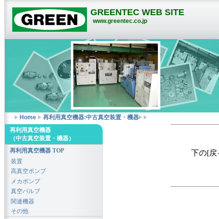
GREENTEC WEB SITE
www.greentec.co.jp
Home
再利用真空機器:中古真空装置・機器
再利用真空機器
（中古真空装置・機器）
再利用真空機器 TOP
下の[
装置
高真空ポンプ
メカポンプ
真空バルブ
関連機器
その他