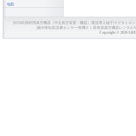
地図
|
HOME
|
再利用真空機器（中古真空装置・機器）
|
電流導入端子
|
マグネトロン
|
漏水検知器
|
流量センサー
|
有機ＥＬ蒸発源
|
真空機器レンタル
Copyright © 2026 GRE