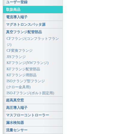
ユーザー登録
取扱商品
電流導入端子
マグネトロンスパッタ源
真空フランジ配管部品
CFフランジ(コンフラットフラン
ジ)
CF変換フランジ
JISフランジ
KFフランジ(NWフランジ)
KFフランジ配管部品
KFフランジ用部品
ISOクランプ型フランジ
(クロー金具用)
ISO-Fフランジ(ボルト固定用)
超高真空窓
高圧導入端子
マスフローコントローラー
漏水検知器
流量センサー