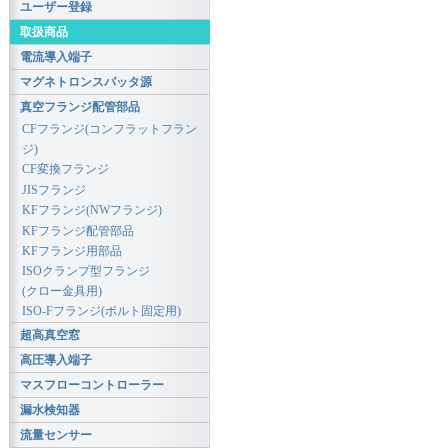
ユーザー登録
取扱商品
電流導入端子
マグネトロンスパッタ源
真空フランジ配管部品
CFフランジ(コンフラットフラン
ジ)
CF変換フランジ
JISフランジ
KFフランジ(NWフランジ)
KFフランジ配管部品
KFフランジ用部品
ISOクランプ型フランジ
(クロー金具用)
ISO-Fフランジ(ボルト固定用)
超高真空窓
高圧導入端子
マスフローコントローラー
漏水検知器
流量センサー