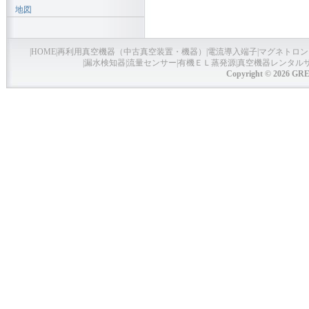
地図
|
HOME
|
再利用真空機器（中古真空装置・機器）
|
電流導入端子
|
マグネトロン
|
漏水検知器
|
流量センサー
|
有機ＥＬ蒸発源
|
真空機器レンタル
Copyright © 2026 GRE