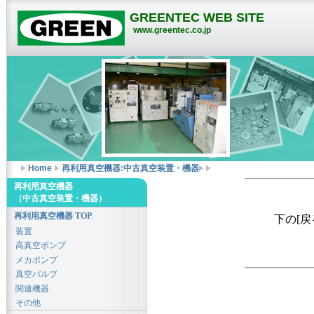
GREENTEC WEB SITE
www.greentec.co.jp
Home
再利用真空機器:中古真空装置・機器
再利用真空機器
（中古真空装置・機器）
再利用真空機器 TOP
下の[
装置
高真空ポンプ
メカポンプ
真空バルブ
関連機器
その他