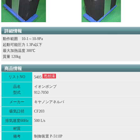
詳細情報
動作範囲 10-1～10-9Pa
起動可能圧力 1.3Pa以下
最大加熱温度 300℃
質量 120kg
商品情報
リストNO
5405
品名
イオンポンプ
型式
912-7050
メーカー
キヤノンアネルバ
吸気口径
CF203
排気速度60Hz
500 L/s
材質
備考
制御装置 P-511IP