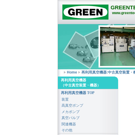
GREENTE
www.greentec
Home
再利用真空機器:中古真空装置・
再利用真空機器
（中古真空装置・機器）
再利用真空機器 TOP
装置
高真空ポンプ
メカポンプ
真空バルブ
関連機器
その他