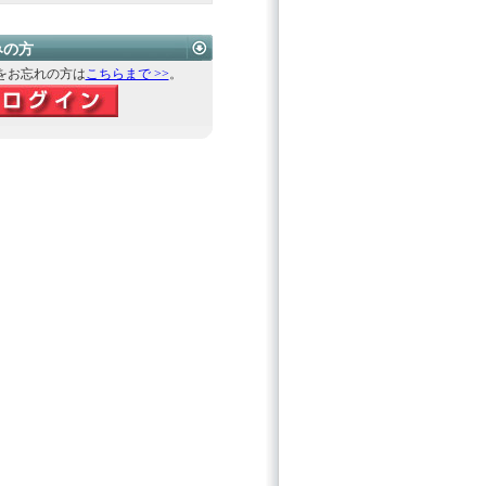
みの方
をお忘れの方は
こちらまで >>
。