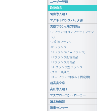
ユーザー登録
取扱商品
電流導入端子
マグネトロンスパッタ源
真空フランジ配管部品
CFフランジ(コンフラットフラン
ジ)
CF変換フランジ
JISフランジ
KFフランジ(NWフランジ)
KFフランジ配管部品
KFフランジ用部品
ISOクランプ型フランジ
(クロー金具用)
ISO-Fフランジ(ボルト固定用)
超高真空窓
高圧導入端子
マスフローコントローラー
漏水検知器
流量センサー