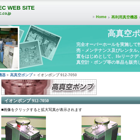
C WEB SITE
.co.jp
Home
再利用真空機器
高真空ポ
完全オーバーホールを実施して
売・メンテナンス及びレンタル
置をはじめとして、Heリーク
真空計・ポンプ等の単品も販売
機器
高真空ポンプ
イオンポンプ 912-7050
イオンポンプ 912-7050
■画像をクリックすると拡大写真が表示されます