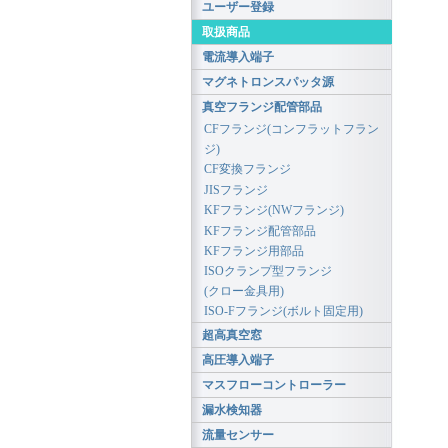
ユーザー登録
取扱商品
電流導入端子
マグネトロンスパッタ源
真空フランジ配管部品
CFフランジ(コンフラットフラン
ジ)
CF変換フランジ
JISフランジ
KFフランジ(NWフランジ)
KFフランジ配管部品
KFフランジ用部品
ISOクランプ型フランジ
(クロー金具用)
ISO-Fフランジ(ボルト固定用)
超高真空窓
高圧導入端子
マスフローコントローラー
漏水検知器
流量センサー