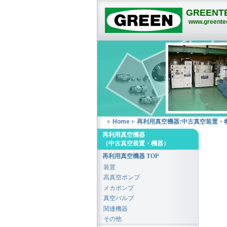
GREENTE
www.greentec
Home
再利用真空機器:中古真空装置・
再利用真空機器
（中古真空装置・機器）
再利用真空機器 TOP
装置
高真空ポンプ
メカポンプ
真空バルブ
関連機器
その他