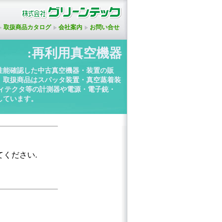
取扱商品カタログ
会社案内
お問い合せ
:再利用真空機器
性能確認した中古真空機器・装置の販
。取扱商品はスパッタ装置・真空蒸着装
ディテクタ等の計測器や電源・電子銃・
しています。
てください.