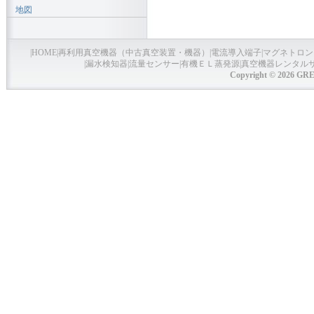
地図
|
HOME
|
再利用真空機器（中古真空装置・機器）
|
電流導入端子
|
マグネトロン
|
漏水検知器
|
流量センサー
|
有機ＥＬ蒸発源
|
真空機器レンタル
Copyright © 2026 GRE