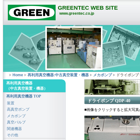
GREENTEC WEB SITE
www.greentec.co.jp
Home
再利用真空機器:中古真空装置・機器
メカポンプ
ドライポンプ Q
再利用真空機器
（中古真空装置・機器）
再利用真空機器 TOP
ドライポンプ QDP-40
装置
高真空ポンプ
■画像をクリックすると拡大写真
メカポンプ
真空バルブ
関連機器
その他