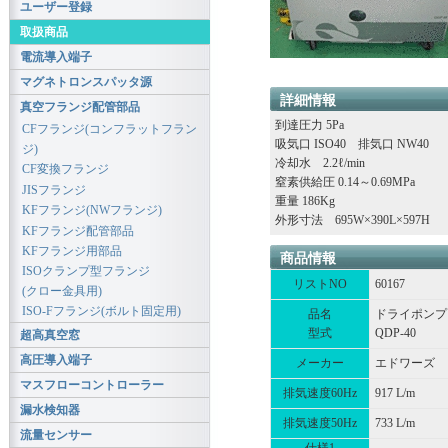
ユーザー登録
取扱商品
電流導入端子
マグネトロンスパッタ源
詳細情報
真空フランジ配管部品
到達圧力 5Pa
CFフランジ(コンフラットフラン
吸気口 ISO40 排気口 NW40
ジ)
冷却水 2.2ℓ/min
CF変換フランジ
窒素供給圧 0.14～0.69MPa
JISフランジ
重量 186Kg
KFフランジ(NWフランジ)
外形寸法 695W×390L×597H
KFフランジ配管部品
KFフランジ用部品
商品情報
ISOクランプ型フランジ
リストNO
60167
(クロー金具用)
ISO-Fフランジ(ボルト固定用)
品名
ドライポンプ
型式
QDP-40
超高真空窓
高圧導入端子
メーカー
エドワーズ
マスフローコントローラー
排気速度60Hz
917 L/m
漏水検知器
排気速度50Hz
733 L/m
流量センサー