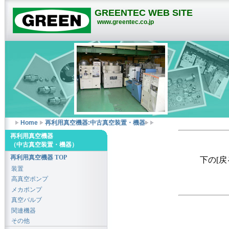
GREENTEC WEB SITE
www.greentec.co.jp
Home
再利用真空機器:中古真空装置・機器
再利用真空機器
（中古真空装置・機器）
再利用真空機器 TOP
下の[
装置
高真空ポンプ
メカポンプ
真空バルブ
関連機器
その他