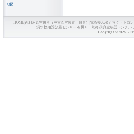
地図
|
HOME
|
再利用真空機器（中古真空装置・機器）
|
電流導入端子
|
マグネトロン
|
漏水検知器
|
流量センサー
|
有機ＥＬ蒸発源
|
真空機器レンタル
Copyright © 2026 GRE