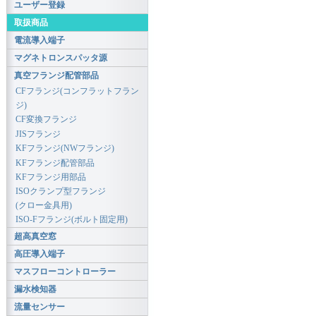
ユーザー登録
取扱商品
電流導入端子
マグネトロンスパッタ源
真空フランジ配管部品
CFフランジ(コンフラットフラン
ジ)
CF変換フランジ
JISフランジ
KFフランジ(NWフランジ)
KFフランジ配管部品
KFフランジ用部品
ISOクランプ型フランジ
(クロー金具用)
ISO-Fフランジ(ボルト固定用)
超高真空窓
高圧導入端子
マスフローコントローラー
漏水検知器
流量センサー