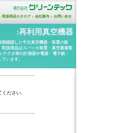
取扱商品カタログ
会社案内
お問い合せ
:再利用真空機器
性能確認した中古真空機器・装置の販
。取扱商品はスパッタ装置・真空蒸着装
ディテクタ等の計測器や電源・電子銃・
しています。
てください.