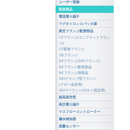
ユーザー登録
取扱商品
電流導入端子
マグネトロンスパッタ源
真空フランジ配管部品
CFフランジ(コンフラットフラン
ジ)
CF変換フランジ
JISフランジ
KFフランジ(NWフランジ)
KFフランジ配管部品
KFフランジ用部品
ISOクランプ型フランジ
(クロー金具用)
ISO-Fフランジ(ボルト固定用)
超高真空窓
高圧導入端子
マスフローコントローラー
漏水検知器
流量センサー