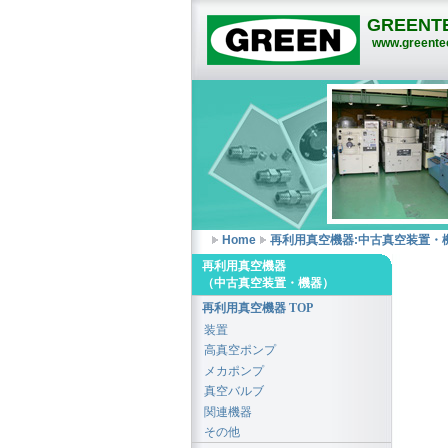
GREENTE
www.greentec
Home
再利用真空機器:中古真空装置・
再利用真空機器
（中古真空装置・機器）
再利用真空機器 TOP
装置
高真空ポンプ
メカポンプ
真空バルブ
関連機器
その他