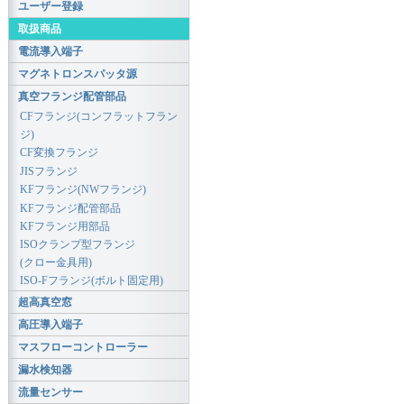
ユーザー登録
取扱商品
電流導入端子
マグネトロンスパッタ源
真空フランジ配管部品
CFフランジ(コンフラットフラン
ジ)
CF変換フランジ
JISフランジ
KFフランジ(NWフランジ)
KFフランジ配管部品
KFフランジ用部品
ISOクランプ型フランジ
(クロー金具用)
ISO-Fフランジ(ボルト固定用)
超高真空窓
高圧導入端子
マスフローコントローラー
漏水検知器
流量センサー