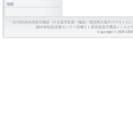
地図
|
HOME
|
再利用真空機器（中古真空装置・機器）
|
電流導入端子
|
マグネトロン
|
漏水検知器
|
流量センサー
|
有機ＥＬ蒸発源
|
真空機器レンタル
Copyright © 2026 GRE