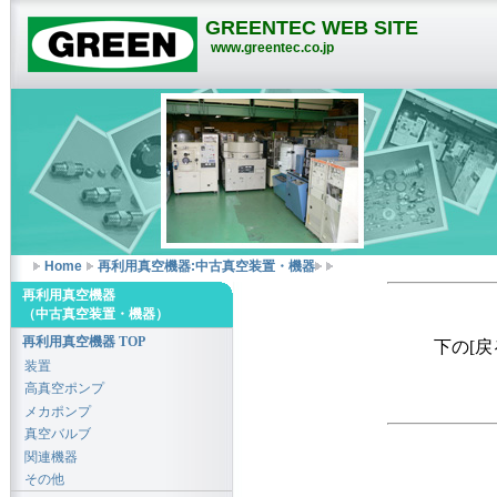
GREENTEC WEB SITE
www.greentec.co.jp
Home
再利用真空機器:中古真空装置・機器
再利用真空機器
（中古真空装置・機器）
再利用真空機器 TOP
下の[
装置
高真空ポンプ
メカポンプ
真空バルブ
関連機器
その他