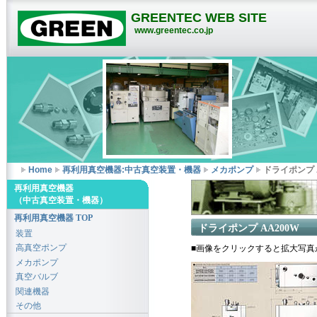
GREENTEC WEB SITE
www.greentec.co.jp
Home
再利用真空機器:中古真空装置・機器
メカポンプ
ドライポンプ 
再利用真空機器
（中古真空装置・機器）
再利用真空機器 TOP
ドライポンプ AA200W
装置
高真空ポンプ
■画像をクリックすると拡大写真
メカポンプ
真空バルブ
関連機器
その他