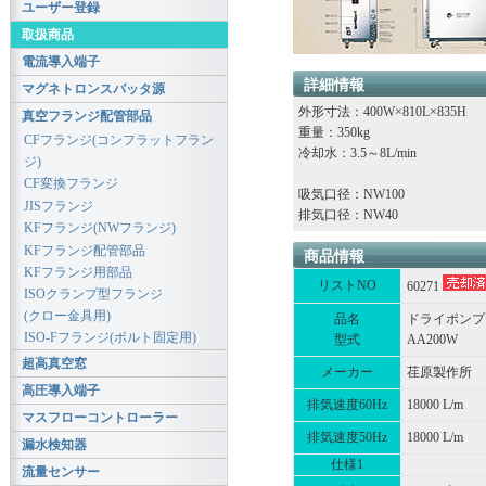
ユーザー登録
取扱商品
電流導入端子
詳細情報
マグネトロンスパッタ源
外形寸法：400W×810L×835H
真空フランジ配管部品
重量：350kg
CFフランジ(コンフラットフラン
冷却水：3.5～8L/min
ジ)
CF変換フランジ
吸気口径：NW100
JISフランジ
排気口径：NW40
KFフランジ(NWフランジ)
KFフランジ配管部品
商品情報
KFフランジ用部品
リストNO
60271
ISOクランプ型フランジ
(クロー金具用)
品名
ドライポンプ
ISO-Fフランジ(ボルト固定用)
型式
AA200W
超高真空窓
メーカー
荏原製作所
高圧導入端子
排気速度60Hz
18000 L/m
マスフローコントローラー
排気速度50Hz
18000 L/m
漏水検知器
仕様1
流量センサー