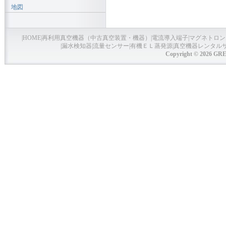
地図
|
HOME
|
再利用真空機器（中古真空装置・機器）
|
電流導入端子
|
マグネトロン
|
漏水検知器
|
流量センサー
|
有機ＥＬ蒸発源
|
真空機器レンタル
Copyright © 2026 GRE