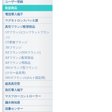
ユーザー登録
取扱商品
電流導入端子
マグネトロンスパッタ源
真空フランジ配管部品
CFフランジ(コンフラットフラン
ジ)
CF変換フランジ
JISフランジ
KFフランジ(NWフランジ)
KFフランジ配管部品
KFフランジ用部品
ISOクランプ型フランジ
(クロー金具用)
ISO-Fフランジ(ボルト固定用)
超高真空窓
高圧導入端子
マスフローコントローラー
漏水検知器
流量センサー