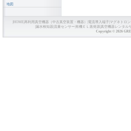
地図
|
HOME
|
再利用真空機器（中古真空装置・機器）
|
電流導入端子
|
マグネトロン
|
漏水検知器
|
流量センサー
|
有機ＥＬ蒸発源
|
真空機器レンタル
Copyright © 2026 GRE