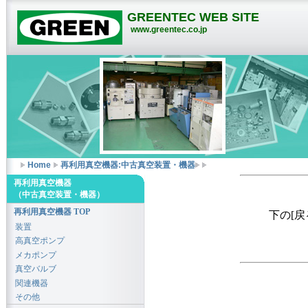
GREENTEC WEB SITE
www.greentec.co.jp
Home
再利用真空機器:中古真空装置・機器
再利用真空機器
（中古真空装置・機器）
再利用真空機器 TOP
下の[
装置
高真空ポンプ
メカポンプ
真空バルブ
関連機器
その他