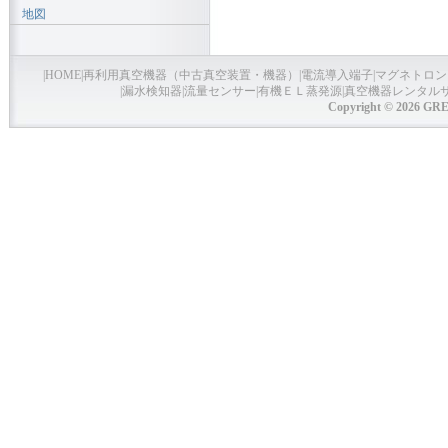
地図
|
HOME
|
再利用真空機器（中古真空装置・機器）
|
電流導入端子
|
マグネトロン
|
漏水検知器
|
流量センサー
|
有機ＥＬ蒸発源
|
真空機器レンタル
Copyright © 2026 GRE