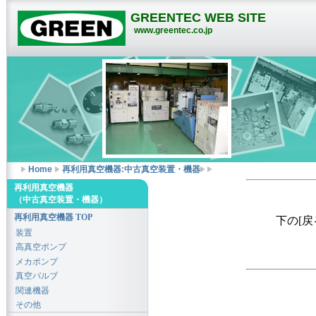
GREENTEC WEB SITE
www.greentec.co.jp
Home
再利用真空機器:中古真空装置・機器
再利用真空機器
（中古真空装置・機器）
再利用真空機器 TOP
下の[
装置
高真空ポンプ
メカポンプ
真空バルブ
関連機器
その他