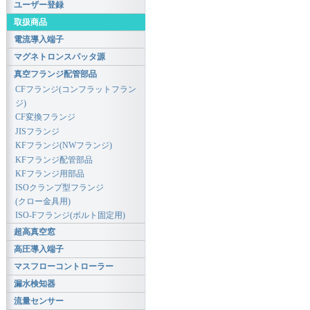
ユーザー登録
取扱商品
電流導入端子
マグネトロンスパッタ源
真空フランジ配管部品
CFフランジ(コンフラットフラン
ジ)
CF変換フランジ
JISフランジ
KFフランジ(NWフランジ)
KFフランジ配管部品
KFフランジ用部品
ISOクランプ型フランジ
(クロー金具用)
ISO-Fフランジ(ボルト固定用)
超高真空窓
高圧導入端子
マスフローコントローラー
漏水検知器
流量センサー