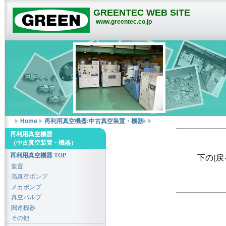
GREENTEC WEB SITE
www.greentec.co.jp
Home
再利用真空機器:中古真空装置・機器
再利用真空機器
（中古真空装置・機器）
再利用真空機器 TOP
下の[
装置
高真空ポンプ
メカポンプ
真空バルブ
関連機器
その他