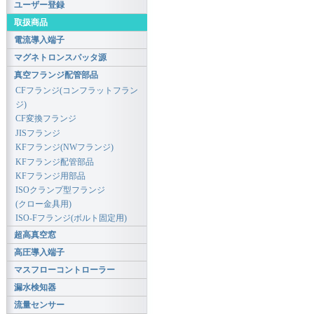
ユーザー登録
取扱商品
電流導入端子
マグネトロンスパッタ源
真空フランジ配管部品
CFフランジ(コンフラットフラン
ジ)
CF変換フランジ
JISフランジ
KFフランジ(NWフランジ)
KFフランジ配管部品
KFフランジ用部品
ISOクランプ型フランジ
(クロー金具用)
ISO-Fフランジ(ボルト固定用)
超高真空窓
高圧導入端子
マスフローコントローラー
漏水検知器
流量センサー