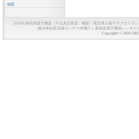
地図
|
HOME
|
再利用真空機器（中古真空装置・機器）
|
電流導入端子
|
マグネトロン
|
漏水検知器
|
流量センサー
|
有機ＥＬ蒸発源
|
真空機器レンタル
Copyright © 2026 GRE