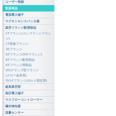
ユーザー登録
取扱商品
電流導入端子
マグネトロンスパッタ源
真空フランジ配管部品
CFフランジ(コンフラットフラン
ジ)
CF変換フランジ
JISフランジ
KFフランジ(NWフランジ)
KFフランジ配管部品
KFフランジ用部品
ISOクランプ型フランジ
(クロー金具用)
ISO-Fフランジ(ボルト固定用)
超高真空窓
高圧導入端子
マスフローコントローラー
漏水検知器
流量センサー