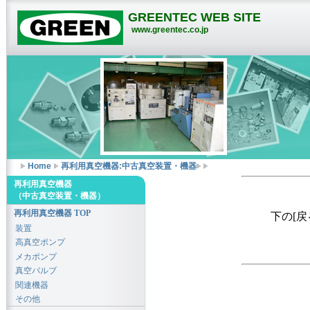
GREENTEC WEB SITE
www.greentec.co.jp
Home
再利用真空機器:中古真空装置・機器
再利用真空機器
（中古真空装置・機器）
再利用真空機器 TOP
下の[
装置
高真空ポンプ
メカポンプ
真空バルブ
関連機器
その他