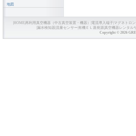
地図
|
HOME
|
再利用真空機器（中古真空装置・機器）
|
電流導入端子
|
マグネトロン
|
漏水検知器
|
流量センサー
|
有機ＥＬ蒸発源
|
真空機器レンタル
Copyright © 2026 GRE