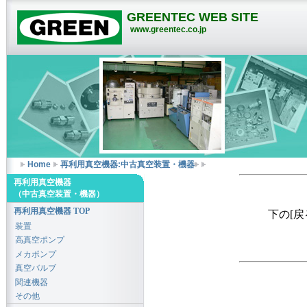
GREENTEC WEB SITE
www.greentec.co.jp
Home
再利用真空機器:中古真空装置・機器
再利用真空機器
（中古真空装置・機器）
再利用真空機器 TOP
下の[
装置
高真空ポンプ
メカポンプ
真空バルブ
関連機器
その他