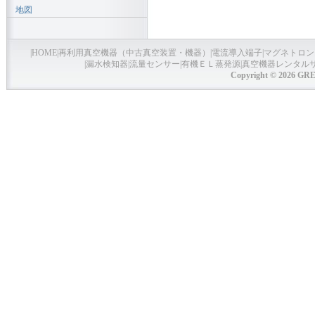
地図
|
HOME
|
再利用真空機器（中古真空装置・機器）
|
電流導入端子
|
マグネトロン
|
漏水検知器
|
流量センサー
|
有機ＥＬ蒸発源
|
真空機器レンタル
Copyright © 2026 GRE