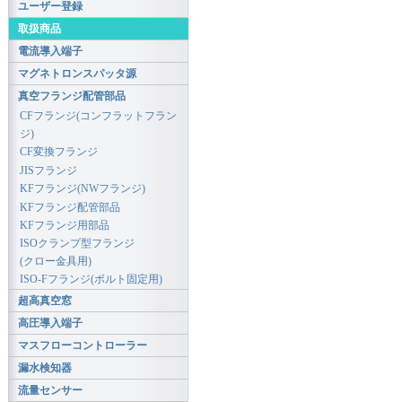
ユーザー登録
取扱商品
電流導入端子
マグネトロンスパッタ源
真空フランジ配管部品
CFフランジ(コンフラットフラン
ジ)
CF変換フランジ
JISフランジ
KFフランジ(NWフランジ)
KFフランジ配管部品
KFフランジ用部品
ISOクランプ型フランジ
(クロー金具用)
ISO-Fフランジ(ボルト固定用)
超高真空窓
高圧導入端子
マスフローコントローラー
漏水検知器
流量センサー