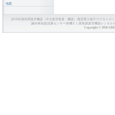
地図
|
HOME
|
再利用真空機器（中古真空装置・機器）
|
電流導入端子
|
マグネトロン
|
漏水検知器
|
流量センサー
|
有機ＥＬ蒸発源
|
真空機器レンタル
Copyright © 2026 GRE