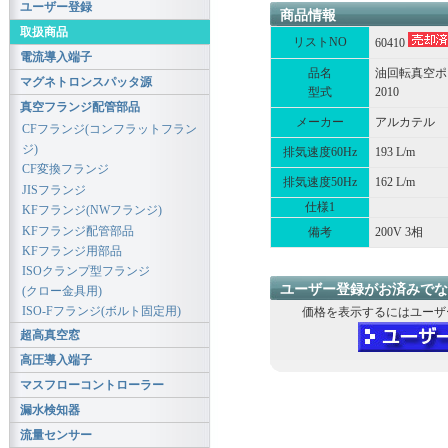
ユーザー登録
商品情報
取扱商品
リストNO
60410
電流導入端子
品名
油回転真空ポ
マグネトロンスパッタ源
型式
2010
真空フランジ配管部品
メーカー
アルカテル
CFフランジ(コンフラットフラン
ジ)
排気速度60Hz
193 L/m
CF変換フランジ
排気速度50Hz
162 L/m
JISフランジ
仕様1
KFフランジ(NWフランジ)
KFフランジ配管部品
備考
200V 3相
KFフランジ用部品
ISOクランプ型フランジ
ユーザー登録がお済みでな
(クロー金具用)
ISO-Fフランジ(ボルト固定用)
価格を表示するにはユーザ
超高真空窓
高圧導入端子
マスフローコントローラー
漏水検知器
流量センサー