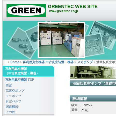
GREENTEC WEB SITE
www.greentec.co.jp
Home
再利用真空機器:中古真空装置・機器
メカポンプ
油回転真空ポン
再利用真空機器
（中古真空装置・機器）
再利用真空機器 TOP
油回転真空ポンプ（直結型） 
装置
高真空ポンプ
メカポンプ
詳細情報
真空バルブ
吸気口 NW25
関連機器
重量 26kg
その他