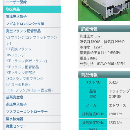
ユーザー登録
取扱商品
電流導入端子
マグネトロンスパッタ源
詳細情報
真空フランジ配管部品
到達圧力 3Pa
CFフランジ(コンフラットフラン
吸気口 ISO63 排気口 NW40
ジ)
冷却水 125ℓ/h
CF変換フランジ
窒素供給圧 0.14～0.69MPa
JISフランジ
重量 216Kg
KFフランジ(NWフランジ)
外形寸法 830W×390L×597H
KFフランジ配管部品
KFフランジ用部品
商品情報
ISOクランプ型フランジ
リストNO
60420
(クロー金具用)
ISO-Fフランジ(ボルト固定用)
品名
ドライポンプ
型式
QDP-80
超高真空窓
高圧導入端子
メーカー
エドワーズ
マスフローコントローラー
排気速度60Hz
1600 L/m
漏水検知器
排気速度50Hz
1333 L/m
流量センサー