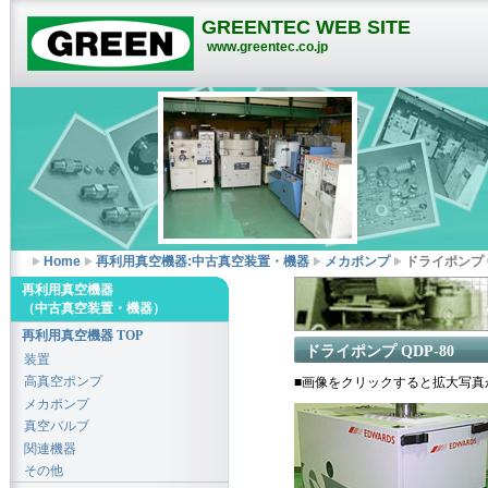
GREENTEC WEB SITE
www.greentec.co.jp
Home
再利用真空機器:中古真空装置・機器
メカポンプ
ドライポンプ Q
再利用真空機器
（中古真空装置・機器）
再利用真空機器 TOP
ドライポンプ QDP-80
装置
高真空ポンプ
■画像をクリックすると拡大写真
メカポンプ
真空バルブ
関連機器
その他