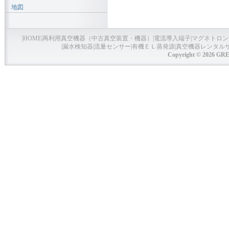
地図
|
HOME
|
再利用真空機器（中古真空装置・機器）
|
電流導入端子
|
マグネトロン
|
漏水検知器
|
流量センサー
|
有機ＥＬ蒸発源
|
真空機器レンタル
Copyright © 2026 GRE