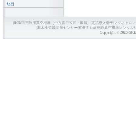
地図
|
HOME
|
再利用真空機器（中古真空装置・機器）
|
電流導入端子
|
マグネトロン
|
漏水検知器
|
流量センサー
|
有機ＥＬ蒸発源
|
真空機器レンタル
Copyright © 2026 GRE