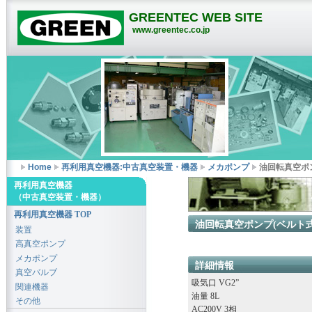
GREENTEC WEB SITE
www.greentec.co.jp
Home
再利用真空機器:中古真空装置・機器
メカポンプ
油回転真空ポンプ
再利用真空機器
（中古真空装置・機器）
再利用真空機器 TOP
油回転真空ポンプ(ベルト式) 
装置
高真空ポンプ
メカポンプ
詳細情報
真空バルブ
吸気口 VG2”
関連機器
油量 8L
その他
AC200V 3相