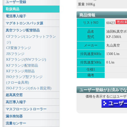
ユーザー登録
重量 160Kg
取扱商品
商品情報
電流導入端子
リストNO
60423
マグネトロンスパッタ源
真空フランジ配管部品
品名
油回転真空ポ
CFフランジ(コンフラットフラン
型式
KP-1500A
ジ)
メーカー
丸山真空
CF変換フランジ
JISフランジ
排気速度60Hz
1500 L/m
KFフランジ(NWフランジ)
排気速度50Hz
0 L/m
KFフランジ配管部品
仕様1
KFフランジ用部品
備考
ISOクランプ型フランジ
(クロー金具用)
ISO-Fフランジ(ボルト固定用)
ユーザー登録がお済みでな
超高真空窓
価格を表示するにはユーザ
高圧導入端子
マスフローコントローラー
漏水検知器
流量センサー