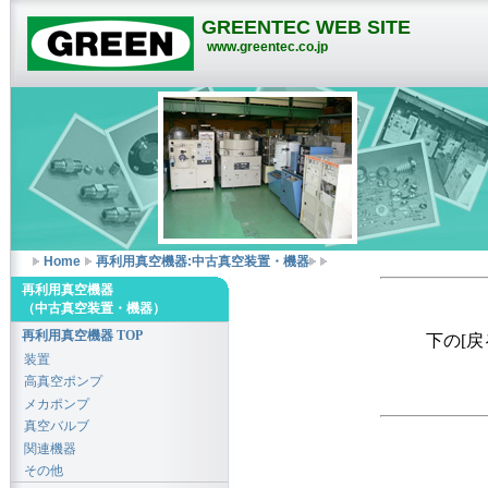
GREENTEC WEB SITE
www.greentec.co.jp
Home
再利用真空機器:中古真空装置・機器
再利用真空機器
（中古真空装置・機器）
再利用真空機器 TOP
下の[
装置
高真空ポンプ
メカポンプ
真空バルブ
関連機器
その他