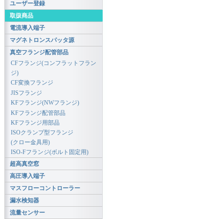
ユーザー登録
取扱商品
電流導入端子
マグネトロンスパッタ源
真空フランジ配管部品
CFフランジ(コンフラットフラン
ジ)
CF変換フランジ
JISフランジ
KFフランジ(NWフランジ)
KFフランジ配管部品
KFフランジ用部品
ISOクランプ型フランジ
(クロー金具用)
ISO-Fフランジ(ボルト固定用)
超高真空窓
高圧導入端子
マスフローコントローラー
漏水検知器
流量センサー