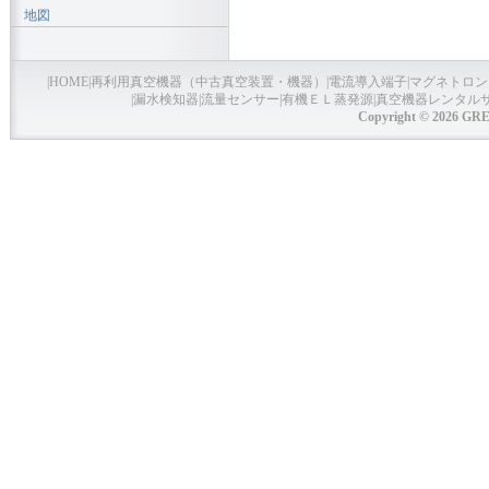
地図
|
HOME
|
再利用真空機器（中古真空装置・機器）
|
電流導入端子
|
マグネトロン
|
漏水検知器
|
流量センサー
|
有機ＥＬ蒸発源
|
真空機器レンタル
Copyright © 2026 GRE