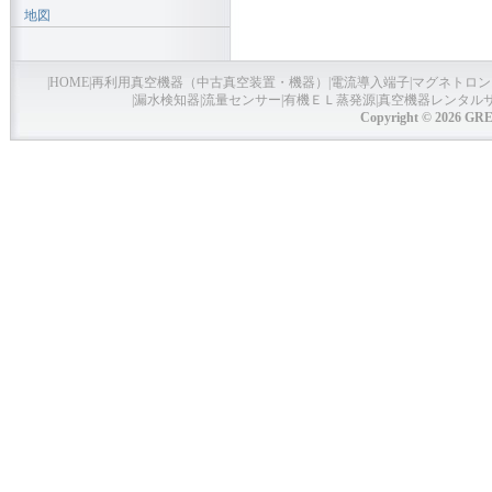
地図
|
HOME
|
再利用真空機器（中古真空装置・機器）
|
電流導入端子
|
マグネトロン
|
漏水検知器
|
流量センサー
|
有機ＥＬ蒸発源
|
真空機器レンタル
Copyright © 2026 GRE