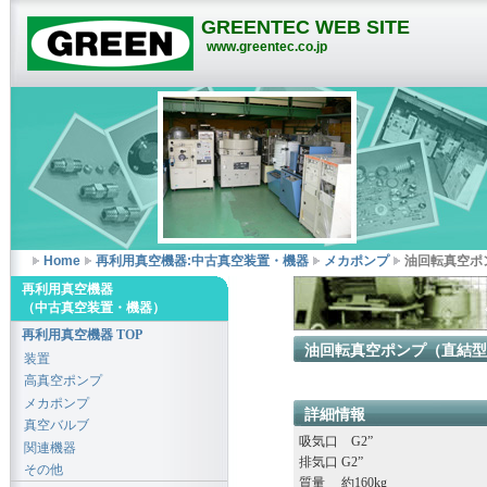
GREENTEC WEB SITE
www.greentec.co.jp
Home
再利用真空機器:中古真空装置・機器
メカポンプ
油回転真空ポン
再利用真空機器
（中古真空装置・機器）
再利用真空機器 TOP
油回転真空ポンプ（直結型） 
装置
高真空ポンプ
メカポンプ
詳細情報
真空バルブ
吸気口 G2”
関連機器
排気口 G2”
その他
質量 約160kg