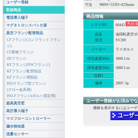
ユーザー登録
寸法 960W×535D×425hmm
取扱商品
商品情報
電流導入端子
リストNO
60443
マグネトロンスパッタ源
真空フランジ配管部品
品名
油回転真空ポ
CFフランジ(コンフラットフラン
型式
SV200
ジ)
メーカー
ライボルト
CF変換フランジ
JISフランジ
排気速度60Hz
3666 L/m
KFフランジ(NWフランジ)
排気速度50Hz
3000 L/m
KFフランジ配管部品
仕様1
KFフランジ用部品
備考
200V 3φ
ISOクランプ型フランジ
(クロー金具用)
ISO-Fフランジ(ボルト固定用)
ユーザー登録がお済みでな
超高真空窓
価格を表示するにはユーザ
高圧導入端子
マスフローコントローラー
漏水検知器
流量センサー