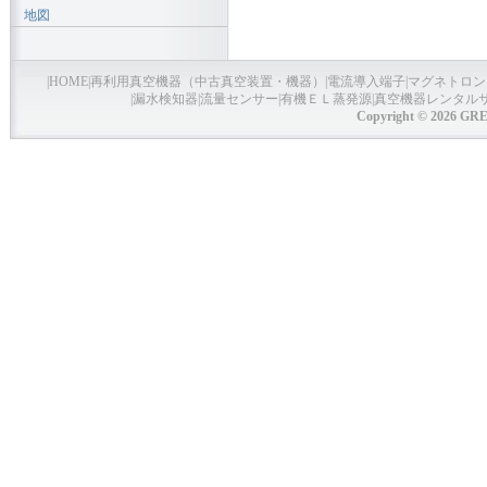
地図
|
HOME
|
再利用真空機器（中古真空装置・機器）
|
電流導入端子
|
マグネトロン
|
漏水検知器
|
流量センサー
|
有機ＥＬ蒸発源
|
真空機器レンタル
Copyright © 2026 GRE