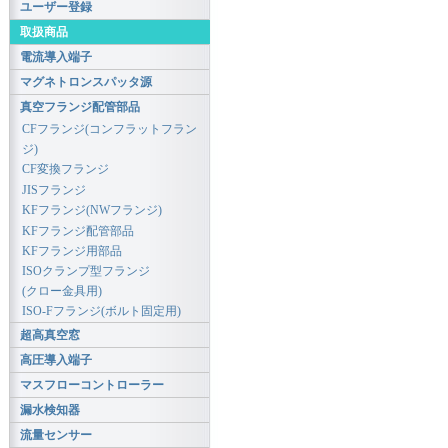
ユーザー登録
取扱商品
電流導入端子
マグネトロンスパッタ源
真空フランジ配管部品
CFフランジ(コンフラットフラン
ジ)
CF変換フランジ
JISフランジ
KFフランジ(NWフランジ)
KFフランジ配管部品
KFフランジ用部品
ISOクランプ型フランジ
(クロー金具用)
ISO-Fフランジ(ボルト固定用)
超高真空窓
高圧導入端子
マスフローコントローラー
漏水検知器
流量センサー