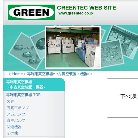
GREENTEC WEB SITE
www.greentec.co.jp
Home
再利用真空機器:中古真空装置・機器
再利用真空機器
（中古真空装置・機器）
再利用真空機器 TOP
下の[
装置
高真空ポンプ
メカポンプ
真空バルブ
関連機器
その他