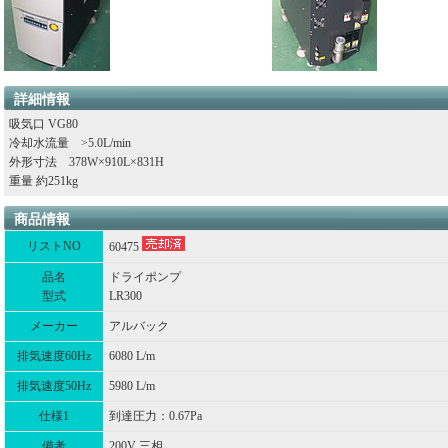
詳細情報
吸気口 VG80
冷却水流量 >5.0L/min
外形寸法 378W×910L×831H
重量 約251kg
商品情報
リストNO
60475
品名
ドライポンプ
型式
LR300
メーカー
アルバック
排気速度60Hz
6080 L/m
排気速度50Hz
5980 L/m
仕様1
到達圧力：0.67Pa
備考
200V 三相