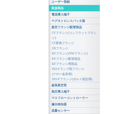
ユーザー登録
取扱商品
電流導入端子
マグネトロンスパッタ源
真空フランジ配管部品
CFフランジ(コンフラットフラン
ジ)
CF変換フランジ
JISフランジ
KFフランジ(NWフランジ)
KFフランジ配管部品
KFフランジ用部品
ISOクランプ型フランジ
(クロー金具用)
ISO-Fフランジ(ボルト固定用)
超高真空窓
高圧導入端子
マスフローコントローラー
漏水検知器
流量センサー