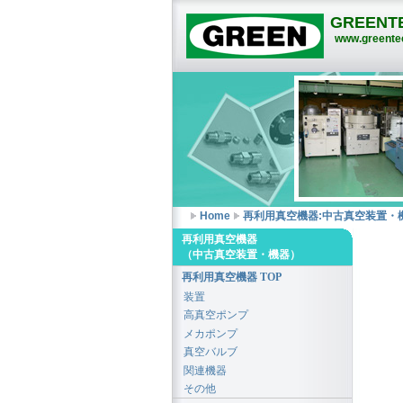
GREENTE
www.greentec
Home
再利用真空機器:中古真空装置・
再利用真空機器
（中古真空装置・機器）
再利用真空機器 TOP
装置
高真空ポンプ
メカポンプ
真空バルブ
関連機器
その他