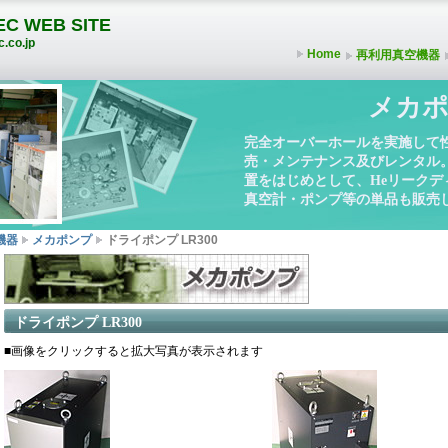
C WEB SITE
.co.jp
Home
再利用真空機器
メカポ
完全オーバーホールを実施して
売・メンテナンス及びレンタル
置をはじめとして、Heリーク
真空計・ポンプ等の単品も販売
機器
メカポンプ
ドライポンプ LR300
ドライポンプ LR300
■画像をクリックすると拡大写真が表示されます