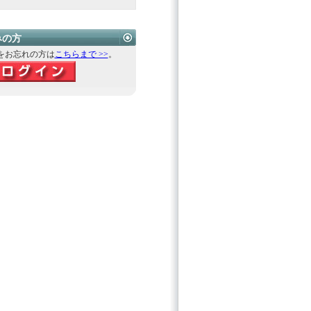
みの方
をお忘れの方は
こちらまで >>
。